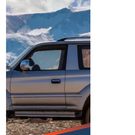
中央控制單元，將動力系統、煞車同駕
駛動態控制整合喺一個系統入面。
BMW 話 iX5 FCEV 嘅電動摩打同純電版
完全一樣，但分別在於 FCEV 用氫燃料
電池堆將氫氣轉化為電力。另外仲有一
個細嘅高壓鋰離子緩衝電池，喺加速時
提供爆發力，同時回收煞車能量。 呢個
全新嘅扁平儲存系統由七個纖薄嘅儲氫
罐組成，取代以前嘅大型雙罐設計。每
個儲氫罐都係「Type 4」設計，即係碳
纖維強化複合材料包住聚合物內膽，並
聯連接，總容量 7 公斤氫氣，壓力 700
巴，續航力達 385 英里（約 610 公里）