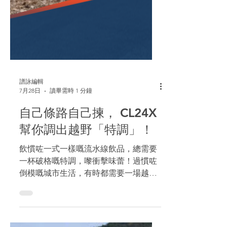
譜詠編輯
7月28日
讀畢需時 1 分鐘
自己條路自己揀， CL24X
幫你調出越野「特調」！
飲慣咗一式一樣嘅流水線飲品，總需要