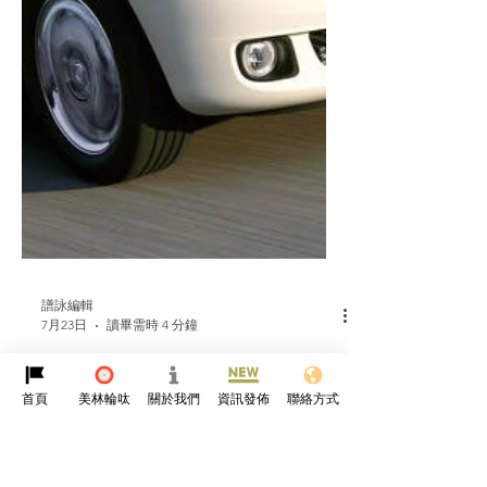
坦途，一身輕鬆！ 正新CL24X以硬派性
能為筆，將越野嘅自由調製成專屬浪
漫，陪你奔向野趣天地，寫下屬於你嘅
越野故事！🌲🚙💨 #正新CL24X #越野特
調 #自己條路自己揀 #龍爪攀爬 #剃刀抓
地 #排泥破水 #CST香港 #夠野先夠味
首頁
美林輪呔
關於我們
資訊發佈
聯絡方式