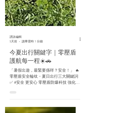
譜詠編輯
5天前
讀畢需時 1 分鐘
今夏出行關鍵字｜零壓盾
護航每一程☀️🚗
「暑假出遊，最緊要係咩？安全！」 🔥
零壓盾安全輪呔・夏日出行三大關鍵詞
✅ #安全 更安心 零壓盾防爆科技 強化呔
側支撐結構 輪呔失壓時依然穩定行駛 唔
使驚半路「跪低」 ✅ #舒適 長途車都唔
會攰 優化呔面結構設計 緩衝路面衝擊、