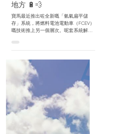
【BMW 氫能新突破】iX5
FCEV 同純電版可以同一
條線生產！氫氣缸唔再阻
地方 🔋💨
寶馬最近推出咗全新嘅「氫氣扁平儲
存」系統，將燃料電池電動車（FCEV）
嘅技術推上另一個層次。呢套系統解決
咗氫氣儲存一大難題——因為佢採用模
組化設計，可以裝喺同純電版 X5 嘅高
壓電池相同嘅位置，唔會阻到車廂空
間，仲令到 iX5 氫燃料電池版可以同其
他動力系統嘅車型喺同一條生產線製
造！ 目前量產版 X5 已經支援五種動力
系統：汽油、柴油、純電動、插電式混
能，同埋最新加入嘅燃料電池電動車。
寶馬叫呢個做「技術開放型策略」，所
有版本都會共用全新嘅「Heart of Joy」