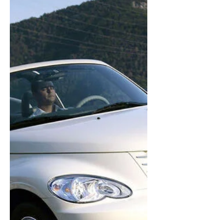
一杯破格嘅特調，嚟衝擊味蕾！過慣咗
倒模嘅城市生活，有時都需要一場越
野，嚟逃離沉悶嘅日常。 喺四輪着地嘅
戶外世界，正新 CL24X就係一款夠
「野」嘅配方，專為鍾意挑戰嘅你，調
出夠烈嘅馳騁風味！ 🔥 風味一：龍爪攀
爬嘅猛 越野嘅底氣，來自每一寸向前嘅
決心。 Dragon Claw仿生花紋，賦予全
方位高牽引性能，就算亂石遍佈、陡坡
橫行，由起步嗰刻開始，你已經贏咗一
半！ ⚡ 風味二：剃刀抓地嘅穩 崎嶇路
上，最怕腳下虛浮、跣嚟跣去。 剃刀階
梯花紋塊，接地面積提升10%，實現更
強攀爬抓地力，每一度傾斜，都依然盡
在掌握！ 💪 風味三：排泥破水嘅勁 越
野從來冇固定模式，晴天雨天一樣可以
出發！ 斜線分割直溝同弧線橫溝，建構
出高效率排泥排水通道，配合溝底刀刃
型凸台，瞬間甩開泥濘碎石，助你重回