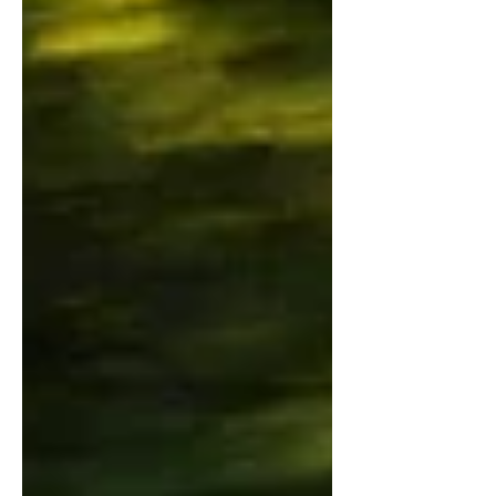
降低呔噪 長途揸車都唔會散晒 成車人坐
得舒舒服服 ✅ #樂趣 好拍檔 安全＋舒適
＋操控兼備 無論去沙灘、上山定露營 陪
你探索每一段新旅程 📌 零壓盾＝失壓不
失控, 自駕遠行底氣拉滿，一路奔赴，全
程無憂！ 👉 今個夏天，換定零壓盾先
出發! #零壓盾安全輪呔 #夏日自駕 #香
港車主必備 #安全出行 #家庭自駕遊 #防
爆輪呔 參考資料
https://mp.weixin.qq.com/s/AoIVqDca
qi3jo_-2CD9Ueg