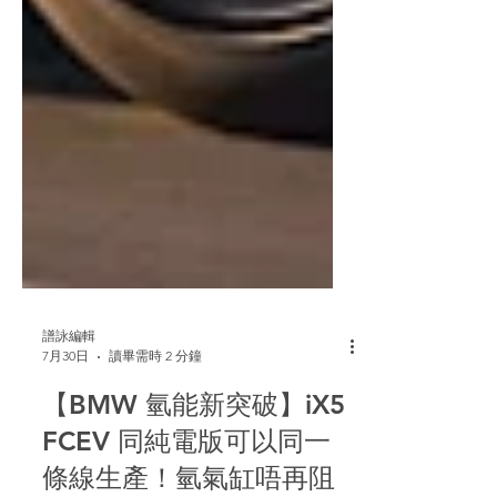
譜詠編輯
7月30日
讀畢需時 2 分鐘