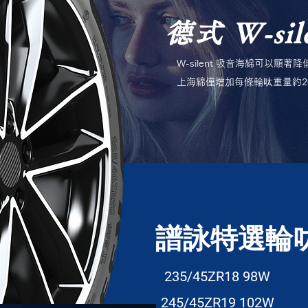
德式 W-si
W-silent 吸音海綿可以顯著
上海綿僅增加每條輪呔重量約200g
譜詠特選輪
235/45ZR18 98W
245/45ZR19 102W