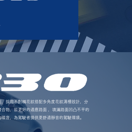
術，採用不對稱花紋搭配多角度花紋溝槽設計，分
合物，能更好的適應路面 ，填滿路面凹凸不平的
內噪音，為駕駛者提供更舒適靜音的駕駛環境。