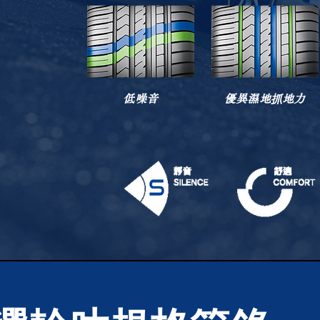
低噪音
優異濕地抓地力