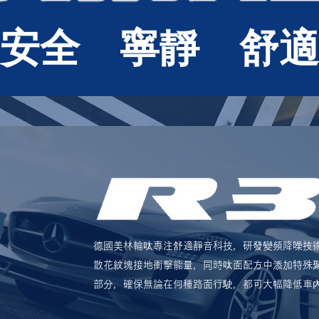
安全 寧靜 舒適
德國美林輪呔專注舒適靜音科技，研發變頻降噪技
散花紋塊接地衝擊能量，同時呔面配方中添加特殊聚
部分，確保無論在何種路面行駛，都可大幅降低車