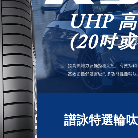
UHP 
(20吋
提高抓地力及操控穩定性，有效抵銷
高效節能舒適駕駛的多功能性能輪呔
譜詠特選輪呔