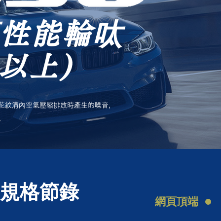
⾼性能輪呔
或以上)
花紋溝內空氣壓縮排放時產生的噪音，
。
規格節錄
網頁頂端