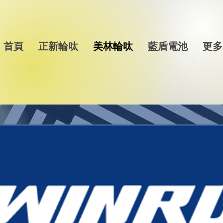
首頁
正新輪呔
美林輪呔
藍盾電池
更多