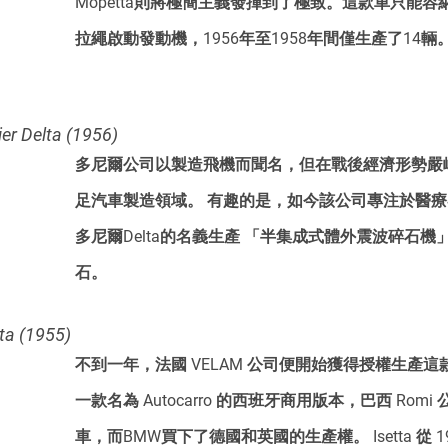
Mopetta則將極簡主義發揮到了極致。這款車只能容納
拉繩啟動發動機，1956年至1958年間僅生產了14輛
Delta (1956)
多尼爾公司以製造飛機而聞名，但在戰後經濟形勢嚴
足汽車製造領域。 有趣的是，如今該公司專注於醫
多尼爾Delta的名義生產 「半集成式體外震波碎石
石。
 (1955)
不到一年，法國 VELAM 公司便開始獲得授權生產
一款名為 Autocarro 的西班牙商用版本，巴西 Rom
車，而BMW買下了德國和英國的生產權。 Isetta 從 19