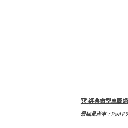
🏆 經典微型車圖
最細量產車：Peel P50 