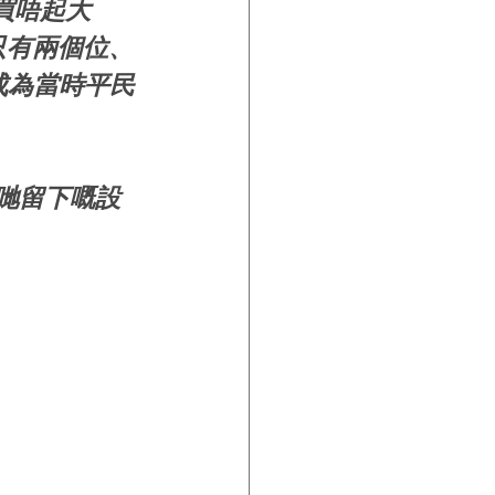
買唔起大
只有兩個位、
成為當時平民
佢哋留下嘅設