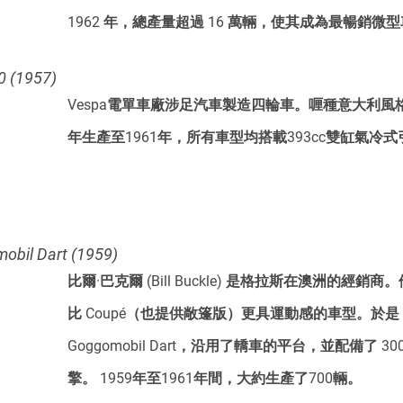
1962 年，總產量超過 16 萬輛，使其成為最暢銷微
(1957)
Vespa電單車廠涉足汽車製造四輪車。喱種意大利風格
年生產至1961年，所有車型均搭載393cc雙缸氣冷
l Dart (1959)
比爾·巴克爾 (Bill Buckle) 是格拉斯在澳洲的經
比 Coupé（也提供敞篷版）更具運動感的車型。於是
Goggomobil Dart，沿用了轎車的平台，並配備了 300c
擎。 1959年至1961年間，大約生產了700輛。