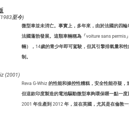
版
1983至今)
微型車並未消亡。事實上，多年來，由於法國的四輪
法國蓬勃發展。這類車輛稱為「voiture sans perm
輛），14歲的青少年即可駕駛，但其引擎排氣量和性
制。 
 (2001)
Reva G-Whiz 的性能和操控性糟糕，安全性能存
但這款印度製造的電池驅動微型車夠環保喱一點一度
2001 年生產到 2012 年，並在英國，尤其是在倫敦