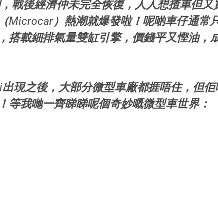
歐洲，戰後經濟仲未完全恢復，人人想揸車但又
Microcar）熱潮就爆發啦！呢啲車仔通常
，搭載細排氣量雙缸引擎，價錢平又慳油，
Mini出現之後，大部分微型車廠都捱唔住，但
！等我哋一齊睇睇呢個奇妙嘅微型車世界：