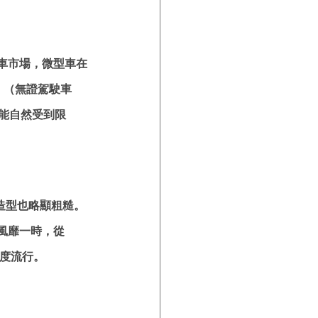
車市場，微型車在
is」（無證駕駛車
能自然受到限
疑，造型也略顯粗糙。
風靡一時，從 
一度流行。