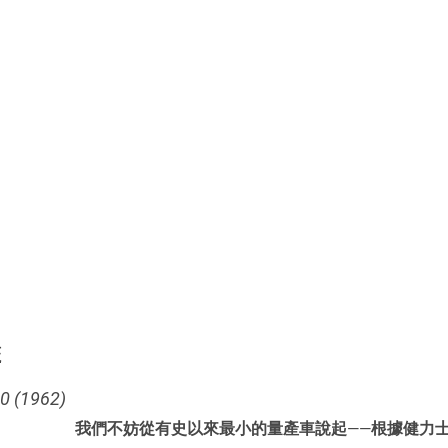
鑑
(1962)
我們不妨從有史以來最小的量產車說起——根據健力