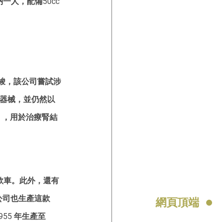
一人，配備50cc
。
峻，該公司嘗試涉
療器械，並仍然以
機」，用於治療腎結
這款車。此外，還有
i 公司也生產這款
網頁頂端
55 年生產至 