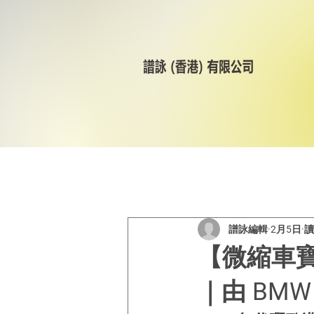
All Posts
美林輪呔
CST
譜詠編輯
2月5日
讀
【微縮車寶
｜由 BMW I