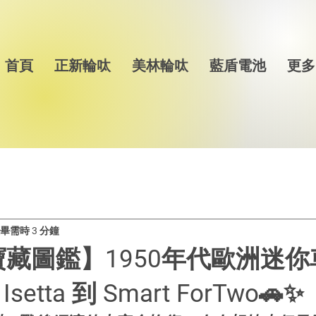
首頁
正新輪呔
美林輪呔
藍盾電池
更多
畢需時 3 分鐘
藏圖鑑】1950年代歐洲迷你
setta 到 Smart ForTwo🚗✨