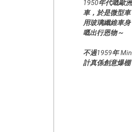
1950年代嘅
車，於是微型車（
用玻璃纖維車身
嘅出行恩物～
不過1959年 
計真係創意爆棚