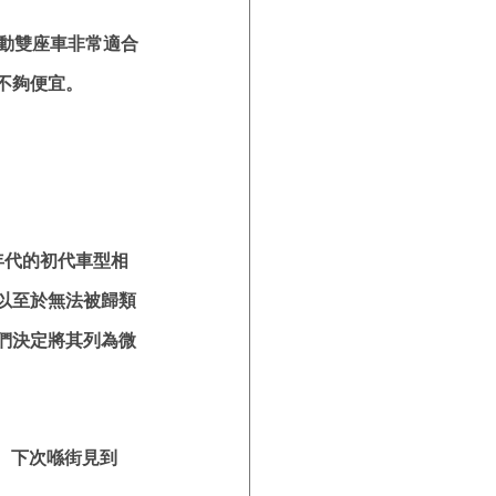
電動雙座車非常適合
不夠便宜。
0 年代的初代車型相
以至於無法被歸類
們決定將其列為微
。下次喺街見到