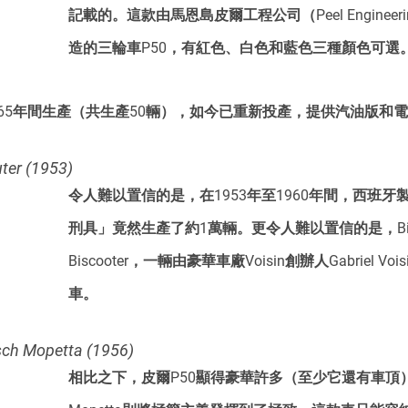
記載的。這款由馬恩島皮爾工程公司（Peel Engineerin
造的三輪車P50，有紅色、白色和藍色三種顏色可選。
至1965年間生產（共生產50輛），如今已重新投產，提供汽油版和
r (1953)
令人難以置信的是，在1953年至1960年間，西班
刑具」竟然生產了約1萬輛。更令人難以置信的是，Bis
Biscooter，一輛由豪華車廠Voisin創辦人Gabriel V
車。
Mopetta (1956)
相比之下，皮爾P50顯得豪華許多（至少它還有車頂），而