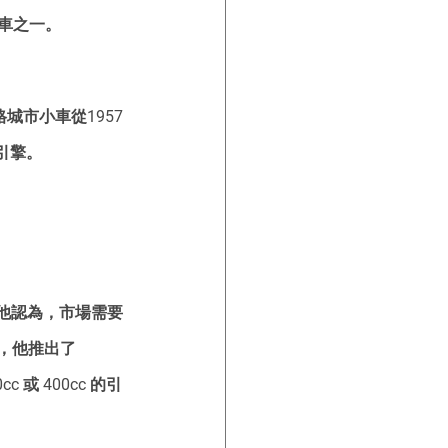
型車之一。
城市小車從1957
式引擎。
銷商。他認為，市場需要
，他推出了 
c 或 400cc 的引