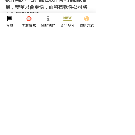
展，變革只會更快，而科技軟件公司將
會引領呢場變革。
首頁
美林輪呔
關於我們
資訊發佈
聯絡方式
#軟件定義汽車
#Siemens
#volvo
#紅牛
F1
#汽車科技
#未來汽車
參考資料
https://www.autocar.co.uk/car-
news/business-insights/how-software-
redesigning-your-next-car
道路常識文化
汽車科技
電車
查看全部
最新文章