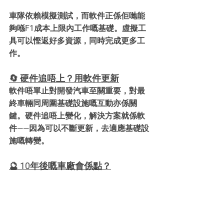
車隊依賴模擬測試，而軟件正係佢哋能
夠喺F1成本上限內工作嘅基礎。虛擬工
具可以慳返好多資源，同時完成更多工
作。
🔄 硬件追唔上？用軟件更新
軟件唔單止對開發汽車至關重要，對最
終車輛同周圍基礎設施嘅互動亦係關
鍵。硬件追唔上變化，解決方案就係軟
件——因為可以不斷更新，去適應基礎設
施嘅轉變。
🔮 10年後嘅車廠會係點？