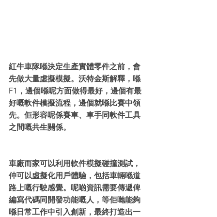
紅牛車隊喺決定生產實體零件之前，會
先做大量虛擬模擬。沃特金斯解釋，喺
F1，邊個喺呢方面做得最好，邊個有最
好嘅軟件模擬流程，邊個就喺比賽中領
先。佢形容呢係賽車、車手同軟件工具
之間嘅共生關係。
車廠而家可以利用軟件模擬碰撞測試，
仲可以虛擬化用戶體驗，包括車輛喺道
路上嘅行駛感覺。呢啲資訊需要傳遞俾
編寫代碼同開發功能嘅人，等佢哋能夠
喺日常工作中引入創新，最終打造出一