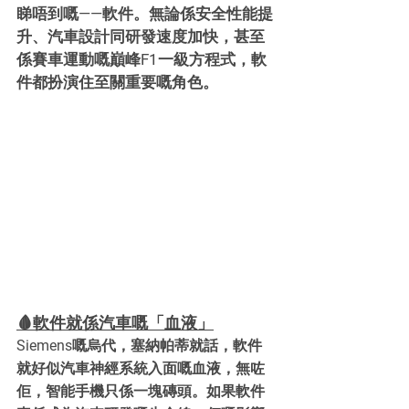
睇唔到嘅——軟件。無論係安全性能提
升、汽車設計同研發速度加快，甚至
係賽車運動嘅巔峰F1一級方程式，軟
件都扮演住至關重要嘅角色。
🩸軟件就係汽車嘅「血液」
Siemens嘅烏代，塞納帕蒂就話，軟件
就好似汽車神經系統入面嘅血液，無咗
佢，智能手機只係一塊磚頭。如果軟件