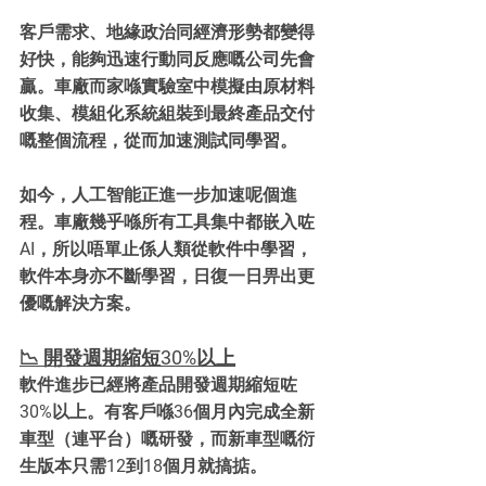
客戶需求、地緣政治同經濟形勢都變得
好快，能夠迅速行動同反應嘅公司先會
贏。車廠而家喺實驗室中模擬由原材料
收集、模組化系統組裝到最終產品交付
嘅整個流程，從而加速測試同學習。
如今，人工智能正進一步加速呢個進
程。車廠幾乎喺所有工具集中都嵌入咗
AI，所以唔單止係人類從軟件中學習，
軟件本身亦不斷學習，日復一日畀出更
優嘅解決方案。
📉 開發週期縮短30%以上
軟件進步已經將產品開發週期縮短咗
30%以上。有客戶喺36個月內完成全新
車型（連平台）嘅研發，而新車型嘅衍
生版本只需12到18個月就搞掂。