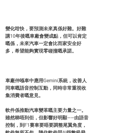
變化咁快，要預測未來真係好難。好難
講10年後嘅車廠會變成點，但可以肯定
嘅係，未來汽車一定會比而家安全好
多，希望能夠實現零碰撞嘅承諾。
車廠仲喺車中應用Gemini系統，改善人
同車嘅語音控制互動，同時非常重視收
集消費者嘅意見。
軟件係推動汽車變革嘅主要力量之一。
雖然睇唔到佢，但影響好明顯——由語音
控制，到F1賽車要唔要調整尾翼角度，
軟件無所不包。隨住軟件同AI指數級發