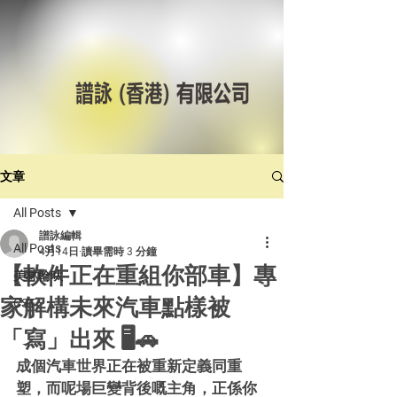
文章
All Posts
譜詠編輯
All Posts
4月14日
讀畢需時 3 分鐘
【軟件正在重組你部車】專
美林輪呔
家解構未來汽車點樣被
CST
「寫」出來 🖥️🚗
成個汽車世界正在被重新定義同重
塑，而呢場巨變背後嘅主角，正係你