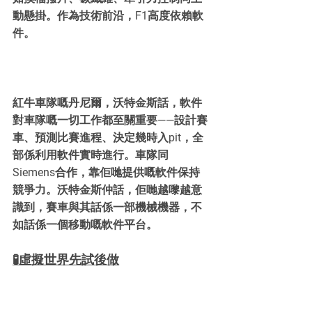
動懸掛。作為技術前沿，F1高度依賴軟
件。
紅牛車隊嘅丹尼爾，沃特金斯話，軟件
對車隊嘅一切工作都至關重要——設計賽
車、預測比賽進程、決定幾時入pit，全
部係利用軟件實時進行。車隊同
Siemens合作，靠佢哋提供嘅軟件保持
競爭力。沃特金斯仲話，佢哋越嚟越意
識到，賽車與其話係一部機械機器，不
如話係一個移動嘅軟件平台。
🧪虛擬世界先試後做