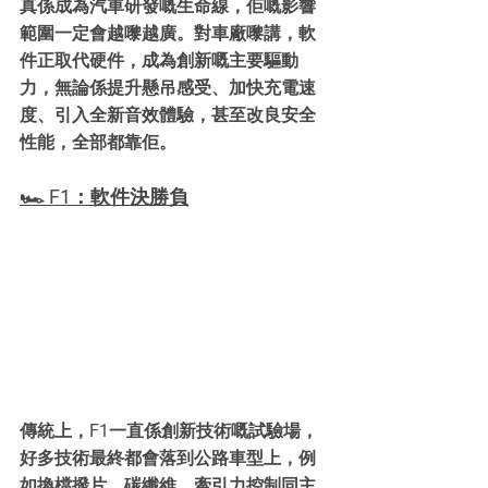
真係成為汽車研發嘅生命線，佢嘅影響
範圍一定會越嚟越廣。對車廠嚟講，軟
件正取代硬件，成為創新嘅主要驅動
力，無論係提升懸吊感受、加快充電速
度、引入全新音效體驗，甚至改良安全
性能，全部都靠佢。
🏎️ F1：軟件決勝負
傳統上，F1一直係創新技術嘅試驗場，
好多技術最終都會落到公路車型上，例
如換檔撥片、碳纖維、牽引力控制同主