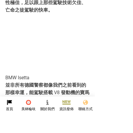
性極佳，足以跟上那些駕駛技術欠佳、
亡命之徒駕駛的快車。
BMW Isetta
並非所有德國警察都像我們之前看到的
那樣幸運，能駕駛搭載 V8 發動機的寶馬
轎車；298cc雙缸小巧的“熊貓車”，速
度？唔快，但一定搶眼！「熊貓車」都
首頁
美林輪呔
關於我們
資訊發佈
聯絡方式
做警察！