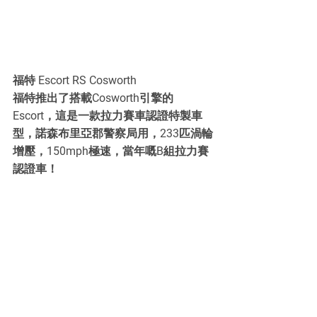
福特 Escort RS Cosworth
福特推出了搭載Cosworth引擎的
Escort，這是一款拉力賽車認證特製車
型，諾森布里亞郡警察局用，233匹渦輪
增壓，150mph極速，當年嘅B組拉力賽
認證車！