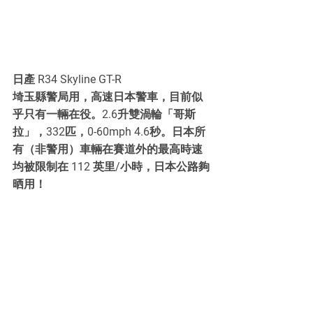
日產 R34 Skyline GT-R
埼玉縣警局用，高速日本警車，目前似
乎只有一輛在役。2.6升雙渦輪「哥斯
拉」，332匹，0-60mph 4.6秒。日本所
有（非警用）車輛在賽道外的最高時速
均被限制在 112 英里/小時，日本公路夠
晒用！