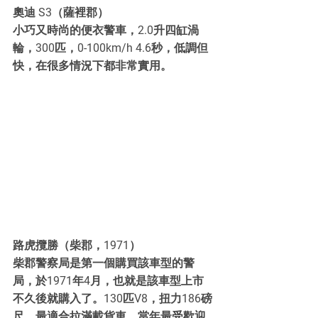
奧迪 S3（薩裡郡）
小巧又時尚的便衣警車，2.0升四缸渦
輪，300匹，0-100km/h 4.6秒，低調但
快，在很多情況下都非常實用。
路虎攬勝（柴郡，1971）
柴郡警察局是第一個購買該車型的警
局，於1971年4月，也就是該車型上市
不久後就購入了。130匹V8，扭力186磅
尺，最適合拉滿載貨車，當年最受歡迎