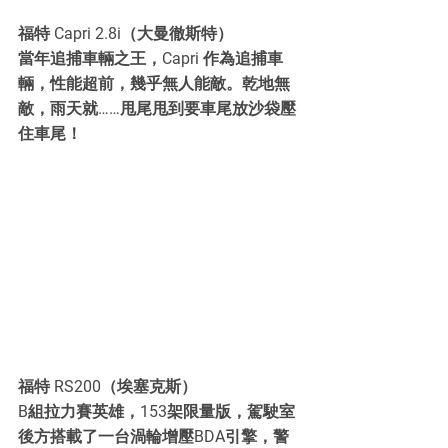
福特 Capri 2.8i（大曼徹斯特）
當年追捕車輛之王，Capri 作為追捕車
輛，性能超前，幾乎無人能敵。乾地無
敵，雨天就……甩尾甩到要車尾放沙袋壓
住車尾！
福特 RS200（埃塞克斯）
B組拉力賽英雄，153架限量版，駕駛室
後方搭載了一台渦輪增壓BDA引擎，警