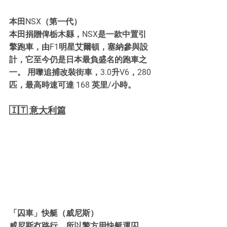
本田NSX（第一代）
本田捐贈俾栃木縣，NSX是一款中置引
擎跑車，由F1明星艾爾頓，塞納參與設
計，它至今仍是日本最負盛名的跑車之
一。 用嚟追捕改裝街車，3.0升V6，280
匹，最高時速可達 168 英里/小時。
🇮🇹 意大利篇
「囚車」快艇（威尼斯）
威尼斯冇路行，所以警方用快艇運囚