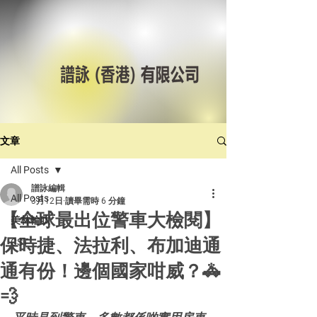
文章
All Posts
譜詠編輯
All Posts
3月12日
讀畢需時 6 分鐘
【全球最出位警車大檢閱】
美林輪呔
保時捷、法拉利、布加迪通
CST
通有份！邊個國家咁威？🚓
💨