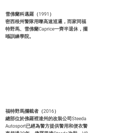
雪佛蘭科邁羅（1991）
密西根州警隊用嚟高速巡邏，而家同福
特野馬、雪佛蘭Caprice一齊半退休，擺
喺訓練學院。
福特野馬攔截者（2016）
總部位於佛羅裡達州的改裝公司Steeda 
Autosport已經為警方提供警用和便衣警