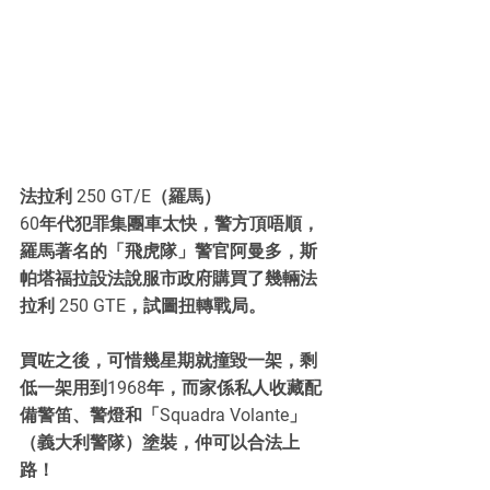
法拉利 250 GT/E（羅馬）
60年代犯罪集團車太快，警方頂唔順，
羅馬著名的「飛虎隊」警官阿曼多，斯
帕塔福拉設法說服市政府購買了幾輛法
拉利 250 GTE，試圖扭轉戰局。
買咗之後，可惜幾星期就撞毀一架，剩
低一架用到1968年，而家係私人收藏配
備警笛、警燈和「Squadra Volante」
（義大利警隊）塗裝，仲可以合法上
路！