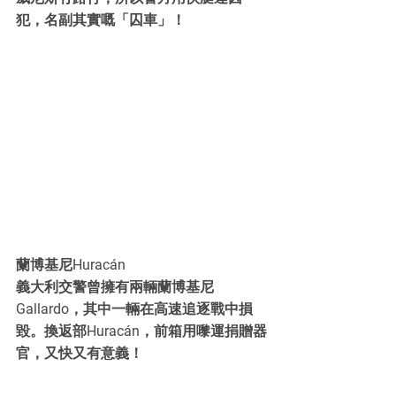
犯，名副其實嘅「囚車」！
蘭博基尼Huracán
義大利交警曾擁有兩輛蘭博基尼
Gallardo，其中一輛在高速追逐戰中損
毀。換返部Huracán，前箱用嚟運捐贈器
官，又快又有意義！