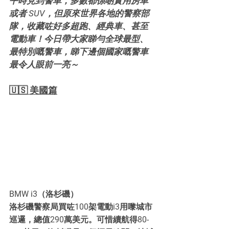
平時見到警車，多數都係啲實用房車
或者 SUV，但原來世界各地的警察部
隊，收藏咗好多超跑、經典車、甚至
電動車！今日帶大家睇勻全球最型、
最特別嘅警車，睇下邊個國家嘅警車
最令人眼前一亮～
🇺🇸 美國篇
BMW i3（洛杉磯）
洛杉磯警察局買咗100架電動i3用嚟城市
巡邏，總值290萬美元。可惜續航得80-