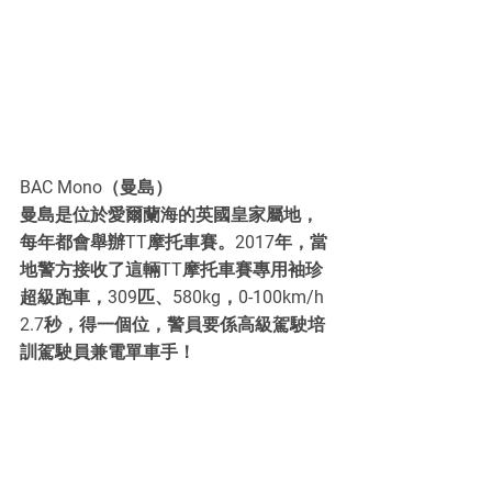
BAC Mono（曼島）
曼島是位於愛爾蘭海的英國皇家屬地，
每年都會舉辦TT摩托車賽。2017年，當
地警方接收了這輛TT摩托車賽專用袖珍
超級跑車，309匹、580kg，0-100km/h 
2.7秒，得一個位，警員要係高級駕駛培
訓駕駛員兼電單車手！