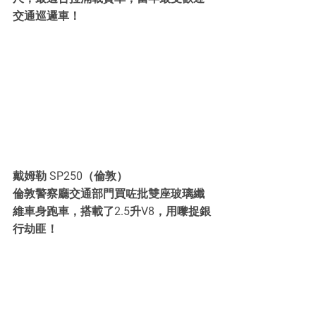
交通巡邏車！
戴姆勒 SP250（倫敦）
倫敦警察廳交通部門買咗批雙座玻璃纖
維車身跑車，搭載了2.5升V8，用嚟捉銀
行劫匪！