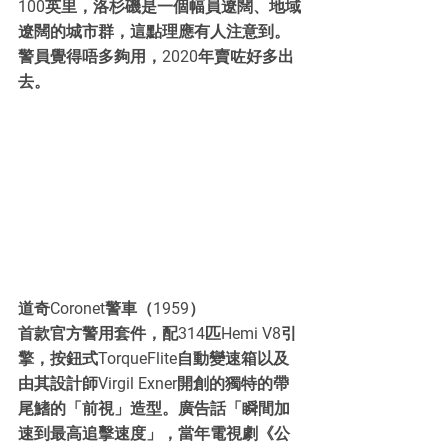
100英里，洛杉磯是一個幅員遼闊、地域
遼闊的城市群，這點理應有人注意到。
警員覺得唔多夠用，2020年賣咗好多出
去。
道奇Coronet警車（1959）
首款官方警用套件，配314匹Hemi V8引
擎，按鈕式TorqueFlite自動變速箱以及
由其設計師Virgil Exner開創的獨特的帶
尾鰭的「前視」造型。廣告話「瞬間加
速到最高追擊速度」，當年電視劇《公