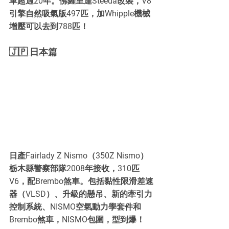
車超過20年。佛羅里達Steeda改裝，V8
引擎自然吸氣版497匹，加Whipple機械
增壓可以去到788匹！
🇯🇵 日本篇
日產Fairlady Z Nismo（350Z Nismo）
栃木縣警察部隊2008年接收，310匹
V6，配Brembo煞車。包括黏性限滑差速
器（VLSD）、升級的懸吊、新的牽引力
控制系統、NISMO空氣動力學套件和
Brembo煞車，NISMO包圍，型到爆！