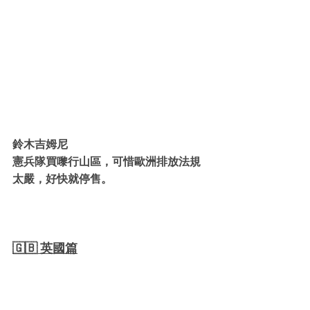
鈴木吉姆尼
憲兵隊買嚟行山區，可惜歐洲排放法規
太嚴，好快就停售。
🇬🇧 英國篇