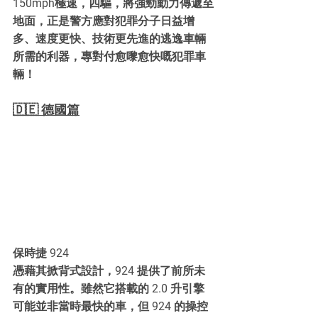
150mph極速，四驅，將強勁動力傳遞至
地面，正是警方應對犯罪分子日益增
多、速度更快、技術更先進的逃逸車輛
所需的利器，專對付愈嚟愈快嘅犯罪車
輛！
🇩🇪 德國篇
保時捷 924
憑藉其掀背式設計，924 提供了前所未
有的實用性。雖然它搭載的 2.0 升引擎
可能並非當時最快的車，但 924 的操控