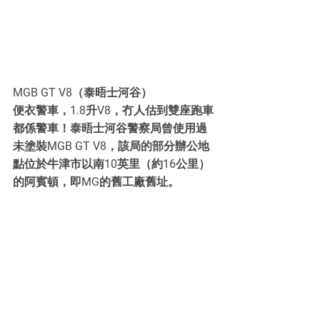
MGB GT V8（泰晤士河谷）
便衣警車，1.8升V8，冇人估到雙座跑車
都係警車！泰晤士河谷警察局曾使用過
未塗裝MGB GT V8，該局的部分辦公地
點位於牛津市以南10英里（約16公里）
的阿賓頓，即MG的舊工廠舊址。