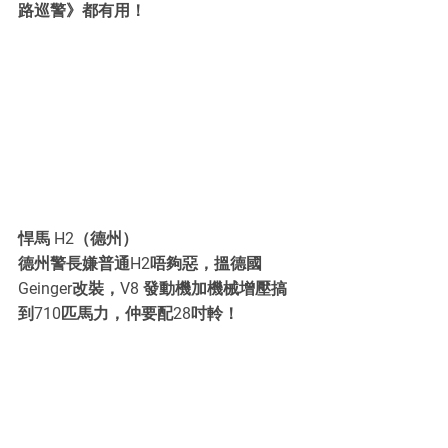
路巡警》都有用！
悍馬 H2（德州）
德州警長嫌普通H2唔夠惡，搵德國
Geinger改裝，V8 發動機加機械增壓搞
到710匹馬力，仲要配28吋軨！