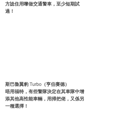
方諗住用嚟做交通警車，至少短期試
過！
斯巴魯翼豹 Turbo（亨伯賽德）
唔用福特，有些警隊決定在其車隊中增
添其他高性能車輛，用掃把佬，又係另
一種選擇！