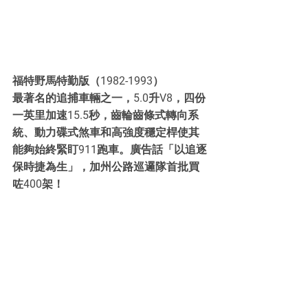
福特野馬特勤版（1982-1993）
最著名的追捕車輛之一，5.0升V8，四份
一英里加速15.5秒，齒輪齒條式轉向系
統、動力碟式煞車和高強度穩定桿使其
能夠始終緊盯911跑車。廣告話「以追逐
保時捷為生」，加州公路巡邏隊首批買
咗400架！