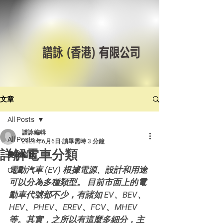
文章
All Posts
譜詠編輯
All Posts
2023年6月6日
讀畢需時 3 分鐘
詳解電車分類
美林輪呔
電動汽車 (EV) 根據電源、設計和用途
CST
可以分為多種類型。 目前市面上的電
動車代號都不少，有諸如 EV、BEV、
HEV、PHEV、EREV、FCV、MHEV
等。其實，之所以有這麼多細分，主