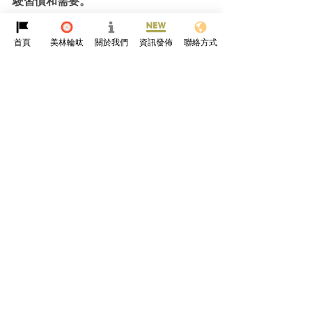
駛習慣和需要。 
參考資料
首頁
美林輪呔
關於我們
資訊發佈
聯絡方式
https://mp.weixin.qq.com/s/OoAZ1-Hs5-
UWk3l37smqww
https://e-amrit.niti.gov.in/types-of-electric-
vehicles#:~:text=Battery%20Electric%20Vehicle%20(
BEV)%3A,the%20battery%2Dpowered%20motor%20
powertrain.
查看全部
最新文章