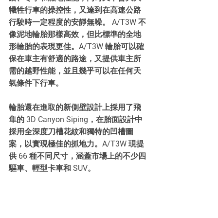
犧牲行車的操控性，又達到在高速公路
行駛時一定程度的安靜無噪。 A/T3W 不
像泥地輪胎那樣高效，但比標準的全地
形輪胎的表現更佳。A/T3W 輪胎可以確
保在車主有舒適的路途，又提供車主所
需的越野性能，並且幾乎可以在任何天
氣條件下行車。
輪胎還在進取的新側壁設計上採用了飛
隼的 3D Canyon Siping，在胎面設計中
採用全深度刀槽花紋和獨特的凹槽圖
案，以實現極佳的抓地力。A/T3W 現提
供 66 種不同尺寸，涵蓋市場上的不少四
驅車、輕型卡車和 SUV。