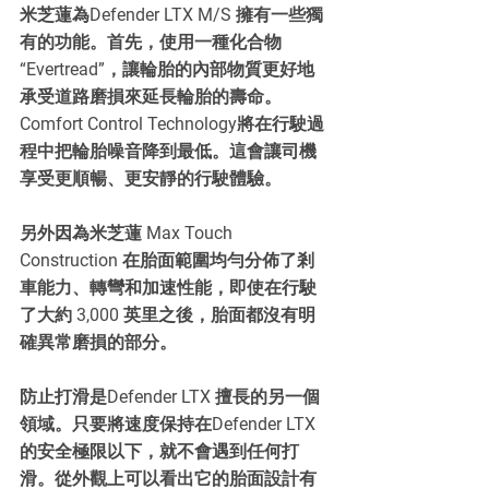
米芝蓮為Defender LTX M/S 擁有一些獨
有的功能。首先，使用一種化合物
“Evertread”，讓輪胎的內部物質更好地
承受道路磨損來延長輪胎的壽命。
Comfort Control Technology將在行駛過
程中把輪胎噪音降到最低。這會讓司機
享受更順暢、更安靜的行駛體驗。
另外因為米芝蓮 Max Touch 
Construction 在胎面範圍均勻分佈了剎
車能力、轉彎和加速性能，即使在行駛
了大約 3,000 英里之後，胎面都沒有明
確異常磨損的部分。
防止打滑是Defender LTX 擅長的另一個
領域。只要將速度保持在Defender LTX 
的安全極限以下，就不會遇到任何打
滑。從外觀上可以看出它的胎面設計有