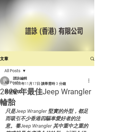
文章
All Posts
譜詠編輯
All Posts
2022年11月17日
讀畢需時 3 分鐘
2022 年最佳Jeep Wrangler
美林輪呔
輪胎
CST
只是Jeep Wrangler 堅實的外型，都足
而吸引不少香港四驅車愛好者的注
意。養Jeep Wrangler 其中重中之重的