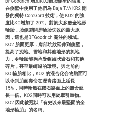
BFGoodrich 增加KO2輪胎側壁的強度，
在側壁中使用了他們為 Baja T/A KR2 開
發的獨特 CoreGard 技術，使 KO2 的強
度比KO增加了 20%。對於大多數全地形
輪胎，胎側裂開是輪胎失效的最大原
因，這也是BFGoodrich 關注的領域。
KO2 胎面更厚，肩部坑紋延伸到側壁，
提高了泥地、雪地和其他地形的抓地
力，令輪胎能夠承受鋸齒狀岩石和其他
碎片，甚至最崎嶇的環境。與之前的 
KO 輪胎相比，KO2 的混合化合物胎面可
以令到胎面壽命在瀝青路面上延長
15%，同時輪胎在礫石路面上的壽命延
長一倍。KO2同時可以用於牽引重物。
KO2 因此被冠以「有史以來最堅固的全
地形輪胎」的名稱。