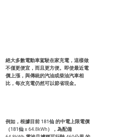
絕大多數電動車駕駛在家充電，這樣做
不僅更便宜，而且更方便。即使最近電
價上漲，與傳統的汽油或柴油汽車相
比，每次充電仍然可以節省現金。
例如，根據目前 
181仙 
的中
電上限電價
（
181仙
 x 64.8kWh），為配備 
64.8kWh 電池且據稱可行駛 460公里 的