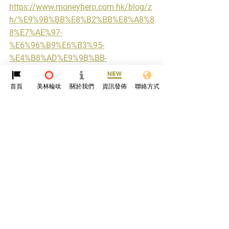
https://www.moneyhero.com.hk/blog/z
h/%E9%9B%BB%E8%B2%BB%E8%A8%8
8%E7%AE%97-
%E6%96%B9%E6%B3%95-
%E4%B8%AD%E9%9B%BB-
%E6%B8%AF%E7%87%88-
%E9%9B%BB%E8%B2%BB%E7%94%B3
首頁
美林輪呔
關於我們
資訊發佈
聯絡方式
%E8%A8%B4
道路常識文化
查看全部
最新文章