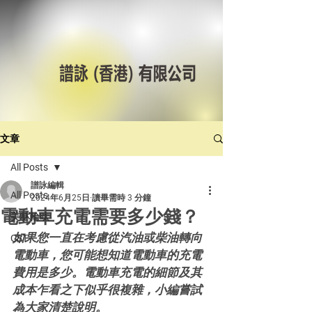
文章
All Posts
譜詠編輯
All Posts
2024年6月25日
讀畢需時 3 分鐘
電動車充電需要多少錢？
美林輪呔
如果您一直在考慮從汽油或柴油轉向
CST
電動車，您可能想知道電動車的充電
費用是多少。電動車充電的細節及其
成本乍看之下似乎很複雜，小編嘗試
為大家清楚說明。