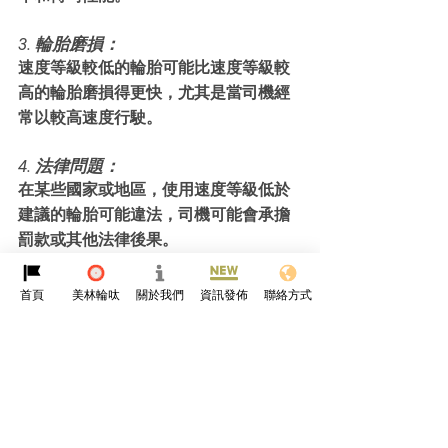
3. 輪胎磨損：
速度等級較低的輪胎可能比速度等級較
高的輪胎磨損得更快，尤其是當司機經
常以較高速度行駛。
4. 法律問題：
在某些國家或地區，使用速度等級低於
建議的輪胎可能違法，司機可能會承擔
罰款或其他法律後果。
由於這些原因，選擇盡可能符合製造商
首頁
美林輪呔
關於我們
資訊發佈
聯絡方式
建議的尺寸、負載指數和速度等級的輪
胎非常重要。 如果各位對哪種輪胎等級
適合自己的車輛有疑問，可以諮詢輪胎
專業人士或製造商。
參考資料