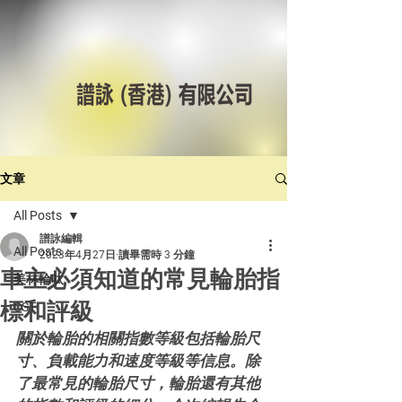
文章
All Posts
譜詠編輯
All Posts
2023年4月27日
讀畢需時 3 分鐘
車主必須知道的常見輪胎指
美林輪呔
標和評級
CST
關於輪胎的相關指數等級包括輪胎尺
寸、負載能力和速度等級等信息。除
了最常見的輪胎尺寸，輪胎還有其他