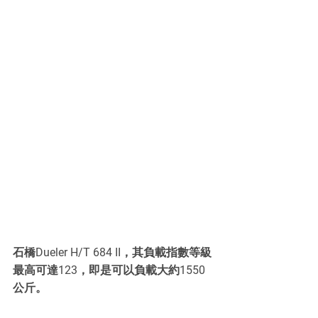
石橋Dueler H/T 684 II，其負載指數等級
最高可達123，即是可以負載大約1550
公斤。