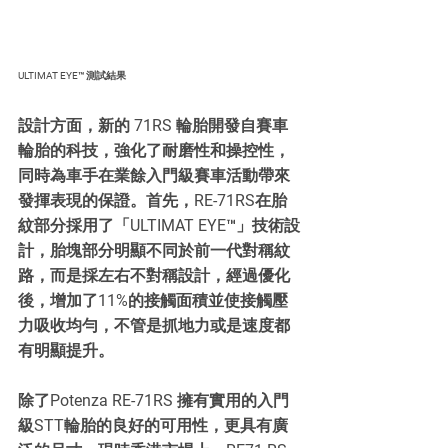
ULTIMAT EYE™ 測試結果
設計方面，新的 71RS 輪胎開發自賽車
輪胎的科技，強化了耐磨性和操控性，
同時為車手在業餘入門級賽車活動帶來
發揮表現的保證。首先，RE-71RS在胎
紋部分採用了「ULTIMAT EYE™」技術設
計，胎塊部分明顯不同於前一代對稱紋
路，而是採左右不對稱設計，經過優化
後，增加了11%的接觸面積並使接觸壓
力吸收均勻，不管是抓地力或是速度都
有明顯提升。
除了Potenza RE-71RS 擁有實用的入門
級STT輪胎的良好的可用性，更具有廣