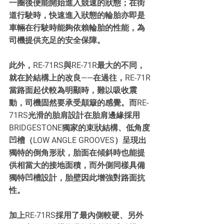
一圈後便能開始進入競速的狀態；在街
道行駛時，快速進入狀態的輪胎亦即是
車輛在行駛時能夠依賴輪胎的性能，為
司機提供充足的安全保障。
此外，RE-71RS與RE-71R最大的不同，
就在於結構上的改良——在過往，RE-71R
當路面起伏較為明顯時，難以吸收震
動，司機固然要承受顛簸的感覺。而RE-
71RS光滑的胎肩設計在胎肩邊緣採用
BRIDGESTONE獨家的束狀結構、低角度
凹槽（LOW ANGLE GROOVES）呈現出
獨特的倒角形狀，胎面在傾斜時也能提
供相當大的接地面積，而外側同樣具備
獨特凹槽設計，胎壁因此增強對路面抗
性。
加上RE-71RS採用了最內側較硬、另外