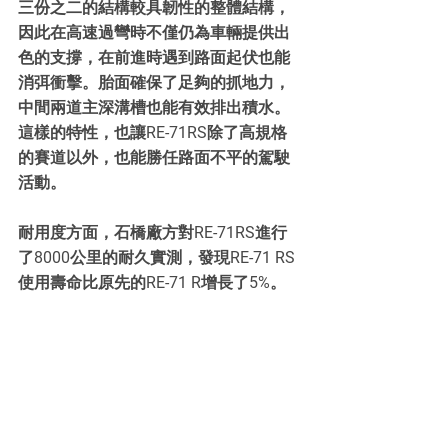
三份之二的結構較具韌性的整體結構，
因此在高速過彎時不僅仍為車輛提供出
色的支撐，在前進時遇到路面起伏也能
消弭衝擊。胎面確保了足夠的抓地力，
中間兩道主深溝槽也能有效排出積水。
這樣的特性，也讓RE-71RS除了高規格
的賽道以外，也能勝任路面不平的駕駛
活動。
耐用度方面，石橋廠方對RE-71RS進行
了8000公里的耐久實測，發現RE-71 RS
使用壽命比原先的RE-71 R增長了5%。