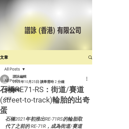
文章
All Posts
譜詠編輯
All Posts
2022年10月25日
讀畢需時 2 分鐘
石橋RE71-RS：街道/賽道
美林輪呔
(street-to-track)輪胎的出奇
CST
蛋
石橋2021年初推出RE-71RS的輪胎取
代了之前的 RE-71R，成為街道/賽道