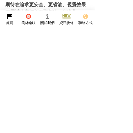
期待在追求更安全、更省油、視覺效果
更震撼的車輛方面取得進一步進化。
首頁
美林輪呔
關於我們
資訊發佈
聯絡方式
參考資料
https://www.primetimepdr.com/car-shells-and-
exteriors-a-brief-history/
https://www.repairerdrivennews.com/2019/01/08/s
mdi-more-than-65-advanced-high-strength-steel-
vehicles-debuted-in-
2018/#:~:text=The%202020%20Toyota%20Corolla%
20will,high%2Dstrength%20or%20stronger%20steels
.
https://www.kloecknermetals.com/blog/aluminum-
in-cars/
https://www.bmw.com/en/performance/carbon-
fiber-in-a-car.html