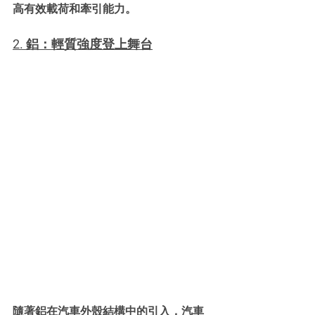
高有效載荷和牽引能力。
2. 鋁：輕質強度登上舞台
隨著鋁在汽車外殼結構中的引入，汽車