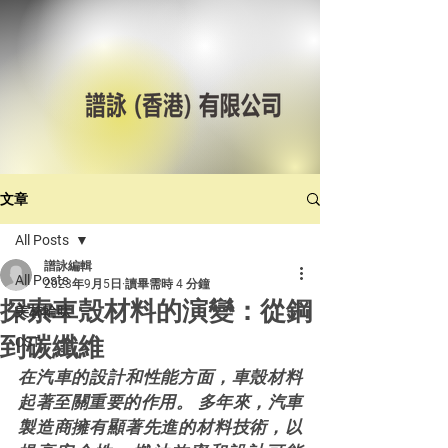
文章
All Posts
譜詠編輯
All Posts
2023年9月5日
讀畢需時 4 分鐘
探索車殼材料的演變：從鋼
美林輪呔
到碳纖維
CST
在汽車的設計和性能方面，車殼材料
起著至關重要的作用。 多年來，汽車
製造商擁有顯著先進的材料技術，以