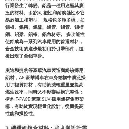
行業發生了轉變。鋁是一種用途極其廣
泛的材料。 鋁的可塑性和耐腐蝕性令它
易於加工和塑型。 規格也多種多樣，如
鋁板、鋁捲、鋁板、鋁管、鋁管、鋁槽
鋼、鋁梁、鋁棒、鋁角材等。 多功能性
使鋁成為一系列汽車應用的首選材料，
合金技術的進步最初用於引擎部件，隨
後出現了全鋁車身。
奧迪和捷豹等豪華汽車製造商紛紛採用
鋁材，A8 豪華轎車在車身結構中廣泛採
用了輕質鋁材，有助於減輕重量並提高
燃油效率，同時又不影響結構完整性； 
捷豹 F-PACE 豪華 SUV 採用鋁密集型架
構，有助於實現輕量化設計，從而提高
性能和操控性。
3. 碳纖維複合材料：強度與設計靈