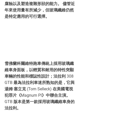
腐蝕以及塑造複雜形狀的能力。 儘管近
年來使用量有所減少，但玻璃纖維仍然
是特定應用的可行選擇。
雪佛蘭科爾維特跑車傳統上採用玻璃纖
維車身面板，以輕質和耐用的特性突顯
車輛的性能和標誌性設計；法拉利 308 
GTB 最為法拉利車迷所熟知的是，它與
湯姆·塞立克 (Tom Selleck) 在美國電視
犯罪片《Magnum PI》中聯合主演。 
GTB 版本是第一款採用玻璃纖維車身的
法拉利。