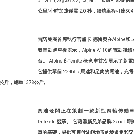
5.13m（Jaguar XJ）之間 。 它還可以提供巨
公里/小時加速僅需 2.0 秒，續航里程可達804
雷諾集團首席執行官盧卡·德梅奧在Alpine和L
發電動跑車後表示，Alpine A110的電動
台。 Alpine É-Ternite 概念車首次展示了對
它提供單個 239bhp 馬達和足夠的電池，充電
8公斤，總重1378公斤。
奧迪老闆正在策劃一款新型四輪傳動車來與La
Defender競爭。 它藉鑒新兄弟品牌 Scout 即
車的基礎，提供可應付陡峭地形的坡道角和穿