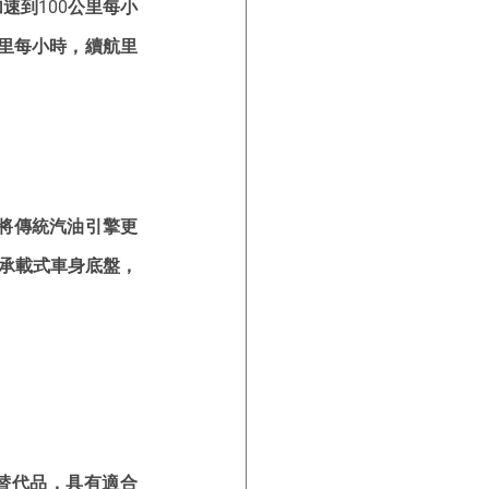
加速到100公里每小
50公里每小時，續航里
修，將傳統汽油引擎更
承載式車身底盤，
的電動替代品，具有適合