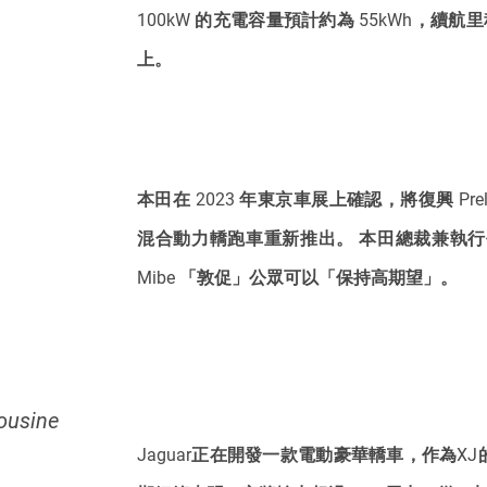
100kW 的充電容量預計約為 55kWh，續航里
上。
本田在 2023 年東京車展上確認，將復興 Pre
混合動力轎跑車重新推出。 本田總裁兼執行長 Mibe
Mibe 「敦促」公眾可以「保持高期望」。
mousine
Jaguar正在開發一款電動豪華轎車，作為XJ