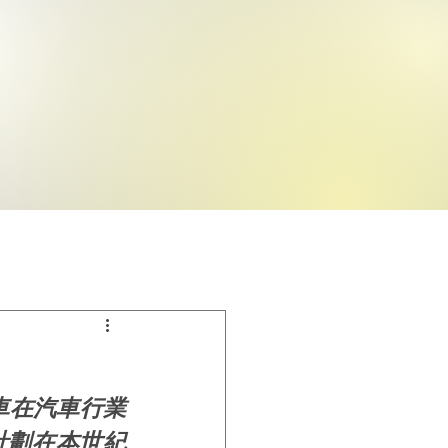
車在汽車行業
牌計劃在本世紀