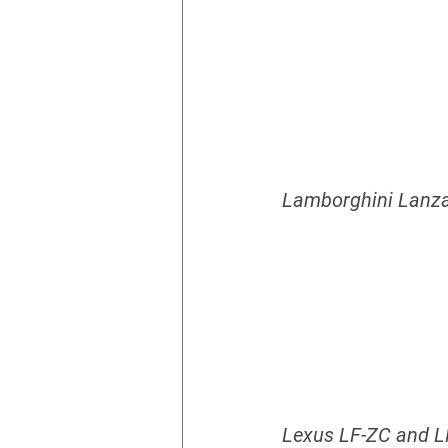
Lamborghini Lanz
Lexus LF-ZC and L