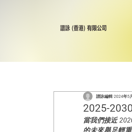
All Posts
美林輪呔
CST
譜詠編輯
2024年5
2025-2
當我們接近 2
的未來舉足輕重。