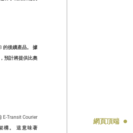
 的後續產品。 據
，預計將提供比奧
nsit Courier 
網頁頂端
架構。 這意味著 