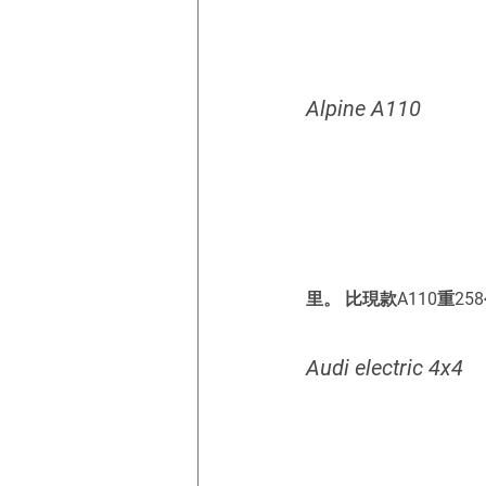
Alpine A110 
里。 比現款A110重25
Audi electric 4x4