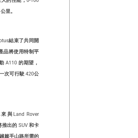
大的性能，0-100 
 公里。
otus結束了共同開
後續產品將使用特制平
電動 A110 的期望，
一次可行駛 420公
nd Rover 
將推出的 SUV 和卡
越棘手山路所需的