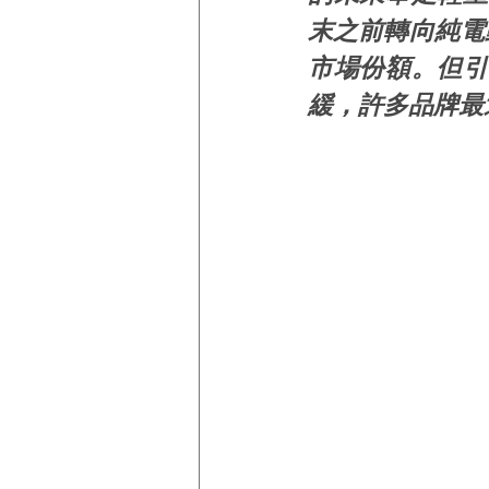
末之前轉向純電
市場份額。但引
緩，許多品牌最