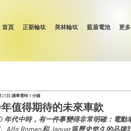
首頁
正新輪呔
美林輪呔
藍盾電池
更多
月23日
讀畢需時 3 分鐘
030年值得期待的未來車款
020 年代中時，有一件事變得非常明確：電動
Alfa Romeo和 Jaguar等歷史悠久的品