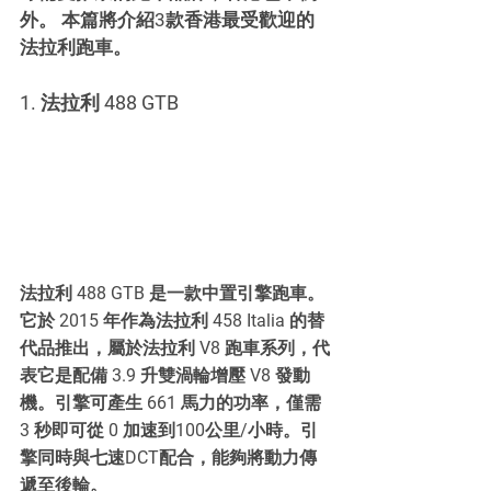
外。 本篇將介紹3款香港最受歡迎的
法拉利跑車。
1. 法拉利 488 GTB 
法拉利 488 GTB 是一款中置引擎跑車。 
它於 2015 年作為法拉利 458 Italia 的替
代品推出，屬於法拉利 V8 跑車系列，代
表它是配備 3.9 升雙渦輪增壓 V8 發動
機。引擎可產生 661 馬力的功率，僅需 
3 秒即可從 0 加速到100公里/小時。引
擎同時與七速DCT配合，能夠將動力傳
遞至後輪。 