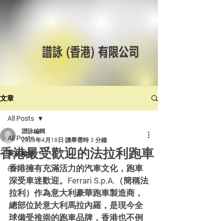
文章
All Posts
譜詠編輯
All Posts
2023年4月18日
讀畢需時 3 分鐘
香港最受歡迎的法拉利跑車
美林輪呔
香港擁有充滿活力的汽車文化，跑車
CST
深受車迷歡迎。Ferrari S.p.A.（簡稱法
拉利）作為意大利豪華跑車製造商，
總部位於意大利馬拉內羅，是現今全
球備受推崇的跑車品牌，香港也不例