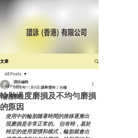
文章
All Posts
譜詠編輯
All Posts
2022年11月8日
讀畢需時 2 分鐘
輪胎過度磨損及不均勻磨損
美林輪呔
的原因
CST
使用中的輪胎隨著時間的推移逐漸出
現磨損是非常正常的。 但有時，基於
特定的使用習慣和模式，輪胎就會出