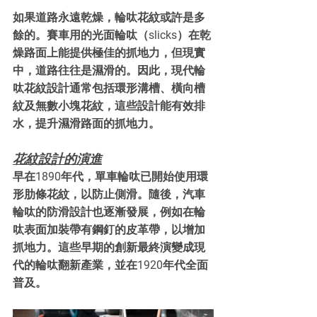
如果道路永遠乾燥，輪呔花紋或許是多
餘的。賽車用的光面輪呔（slicks）在乾
燥路面上能提供極佳的抓地力，但現實
中，道路往往是濕滑的。因此，現代輪
呔花紋設計通常包括環形溝槽、橫向槽
紋及無數小塊花紋，這些設計能有效排
水，提升濕滑路面的抓地力。
花紋設計的演進
早在1890年代，單車輪呔已開始使用環
形肋條花紋，以防止側滑。隨後，汽車
輪呔的防滑設計也逐漸發展，例如在輪
呔表面加裝帶有鋼釘的皮革帶，以增加
抓地力。這些早期的創新最終演變成現
代的輪呔翻新產業，並在1920年代全面
普及。