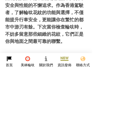
安全與性能的不懈追求。作為香港駕駛
者，了解輪呔花紋的功能與選擇，不僅
能提升行車安全，更能讓你在繁忙的都
市中游刃有餘。下次當你檢查輪呔時，
不妨多留意那些細緻的花紋，它們正是
你與地面之間最可靠的聯繫。
參考資料
https://www.tiretechnologyinternational.
首頁
美林輪呔
關於我們
資訊發佈
聯絡方式
com/opinion/tire-tread-patterns-a-
potted-history.html
輪呔