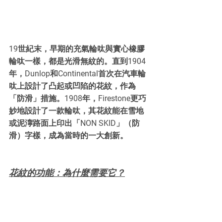
19世紀末，早期的充氣輪呔與實心橡膠
輪呔一樣，都是光滑無紋的。直到1904
年，Dunlop和Continental首次在汽車輪
呔上設計了凸起或凹陷的花紋，作為
「防滑」措施。1908年，Firestone更巧
妙地設計了一款輪呔，其花紋能在雪地
或泥濘路面上印出「NON SKID」（防
滑）字樣，成為當時的一大創新。
花紋的功能：為什麼需要它？