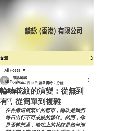
文章
All Posts
譜詠編輯
All Posts
2025年2月13日
讀畢需時 2 分鐘
輪呔花紋的演變：從無到
美林輪呔
有，從簡單到複雜
CST
在香港這個繁忙的都市，輪呔是我們
每日出行不可或缺的夥伴。然而，你
是否曾想過，輪呔上的花紋是如何演