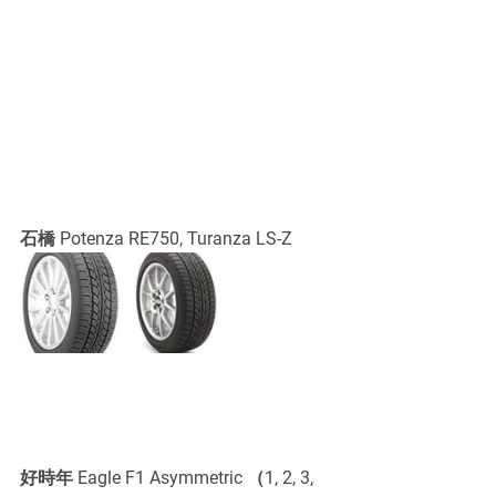
石橋 Potenza RE750, Turanza LS-Z
好時年 Eagle F1 Asymmetric （1, 2, 3, 