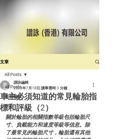
文章
All Posts
譜詠編輯
All Posts
2023年7月18日
讀畢需時 3 分鐘
車主必須知道的常見輪胎指
美林輪呔
標和評級（2）
CST
關於輪胎的相關指數等級包括輪胎尺
寸、負載能力和速度等級等信息。除
了最常見的輪胎尺寸，輪胎還有其他