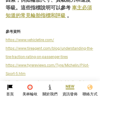
等級。這些指標說明可以參考 
車主必須
知道的常見輪胎指標和評級
 。
參考資料
https://www.vehicletire.com/
https://www.tireagent.com/blog/understanding-the-
tire-traction-rating-on-passenger-tires
https://www.tyrereviews.com/Tyre/Michelin/Pilot-
Sport-5.htm
https://www.ppmc-transport.org/michelin-pilot-
sport-5-vs-4s/
首頁
美林輪呔
關於我們
資訊發佈
聯絡方式
https://townfairtire.com/information/tire-
information-guide/what-does-utqg-
mean/index.shtml#:~:text=%22UTQG%22%20stands
%20for%20%22Uniform,wear%2C%20traction%2C%
20and%20temperature.