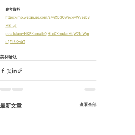
參考資料
https://mp.weixin.qq.com/s/yiXDGOWeyxjvWVesbB
MBhg?
poc_token=HKRKamajhQjHLeCXmpbnMqW2NlWpr
ufjEL6Ky4rT
美林輪呔
查看全部
最新文章