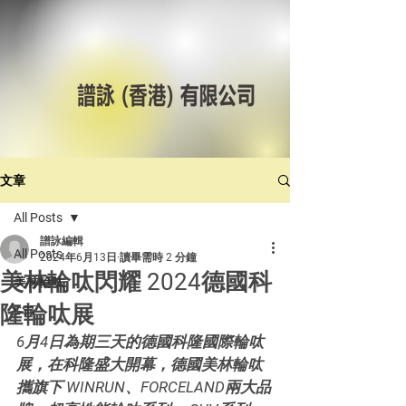
文章
All Posts
譜詠編輯
All Posts
2024年6月13日
讀畢需時 2 分鐘
美林輪呔閃耀 2024德國科
美林輪呔
隆輪呔展
CST
6月4日為期三天的德國科隆國際輪呔
展，在科隆盛大開幕，德國美林輪呔
攜旗下 WINRUN、FORCELAND兩大品