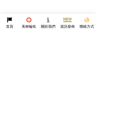
首頁
美林輪呔
關於我們
資訊發佈
聯絡方式
留言
撰寫留言......
告別噪音親子遊｜黑金綿
德國科隆直擊｜
輪呔帶你重拾真正嘅家庭
強勢登陸全球頂
🇩🇪🚗
時光👨‍👩‍👧‍👦🔇