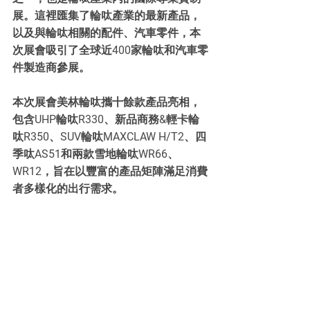
展。這裡匯集了輪呔產業的最新產品，
以及與輪呔相關的配件、汽車零件，本
次展會吸引了全球近400家輪呔和汽車零
件製造商參展。
本次展會美林輪呔攜十餘款產品亮相，
包含UHP輪呔R330、新品商務&輕卡輪
呔R350、SUV輪呔MAXCLAW H/T2、四
季呔AS51和兩款雪地輪呔WR66、
WR12，旨在以豐富的產品矩陣滿足消費
者多樣化的出行需求。