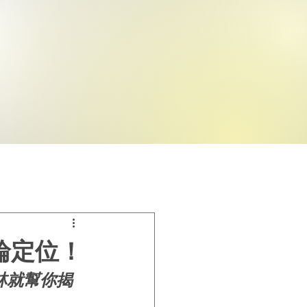
輪定位！
林就幫你揭