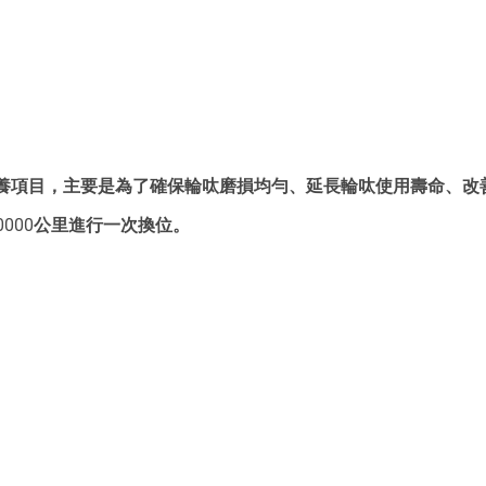
養項目，主要是為了確保輪呔磨損均勻、延長輪呔使用壽命、改
10000公里進行一次換位。