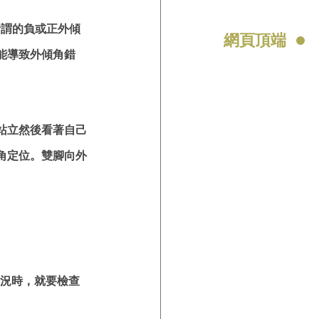
所謂的負或正外傾
網頁頂端
能導致外傾角錯
站立然後看著自己
角定位。雙腳向外
況時，就要檢查