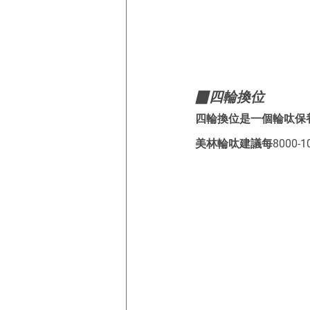
▉四輪換位
四輪換位是一個輪呔保
美林輪呔建議每8000-