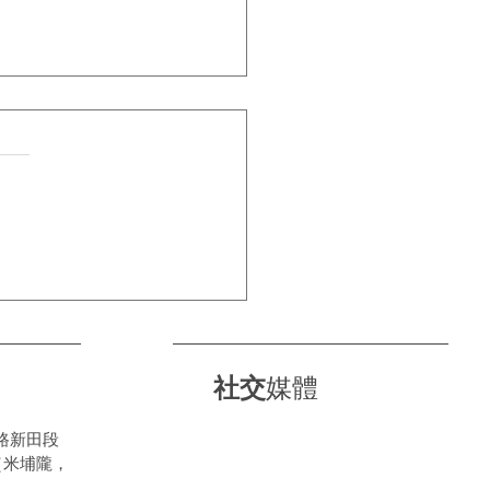
科隆直擊｜美林輪呔強勢
全球頂級舞台🇩🇪🚗
社交
媒體
路新田段
（米埔隴，