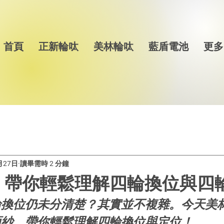
首頁
正新輪呔
美林輪呔
藍盾電池
更多
月27日
讀畢需時 2 分鐘
丨帶你輕鬆理解四輪換位與四
輪換位仍未分清楚？其實並不複雜。今天美
面紗，帶你輕鬆理解四輪換位與定位！