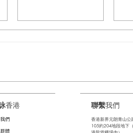
告別噪音親子遊｜黑金綿輪呔
德國
帶你重拾真正嘅家庭時光
登陸
👨‍👩‍👧‍👦🔇
詠
香港
聯繫
我們
於我們
香港新界元朗青山公
105約204地段地下
上群體
港龍貨櫃場內）