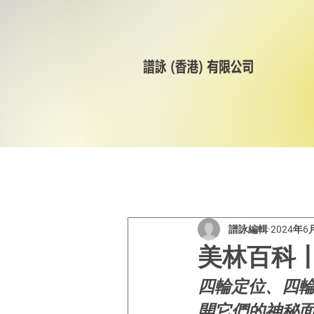
All Posts
美林輪呔
CST
譜詠編輯
2024年6
美林百科
四輪定位、四
開它們的神秘