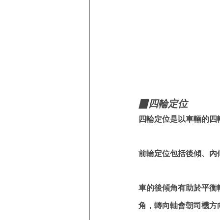
▉四輪定位
四輪定位是以車輛的四
前輪定位包括後傾、內
車的後傾角有助於平衡
角，轉向軸會朝司機方