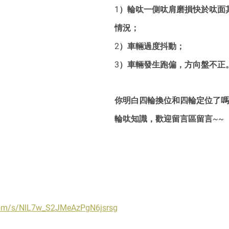
1）輪呔一側呔肩磨損快於呔面
情況；
2）車輛過度抖動；
3）車輛發生跑偏，方向盤不正
你明白四輪換位和四輪定位了嗎
輪呔知識，歡迎留言區留言~~
.com/s/NlL7w_S2JMeAzPgN6jsrsg