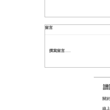
留言
撰寫留言......
今夏出行關鍵字｜零壓盾護航
每一程☀️🚗
譜
關
線