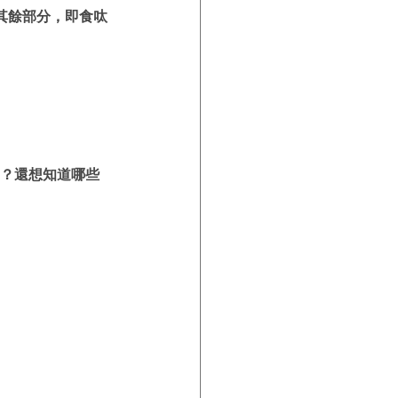
其餘部分，即食呔
。
？還想知道哪些