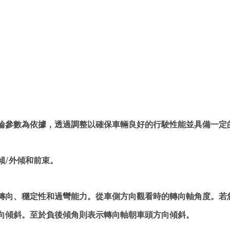
輪參數為依據，透過調整以確保車輛良好的行駛性能並具備一定
傾/外傾和前束。
轉向、穩定性和過彎能力。從車側方向觀看時的轉向軸角度。若
向傾斜。至於負後傾角則表示轉向軸朝車頭方向傾斜。