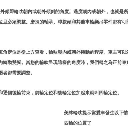
/外傾即輪呔朝內或朝外傾斜的角度。過度朝內或朝外，也就是
位且必須調整。磨損的軸承、球接頭和其他車輪懸吊零件都有可
束角定位是從上方查看，輪呔朝內或朝外轉動的程度。車主可以
內轉動雙腳。當您的輪呔呈現這樣的角度時，我們稱之為正前束
兩者都需要調整。
和逐個後輪前束，前輪定位和後輪定位加起來就叫四輪定位。
美林輪呔提示當愛車發生以下情
四輪的位置了