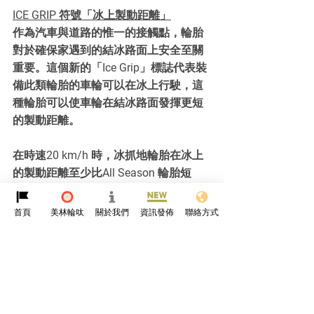
ICE GRIP 符號「冰上製動距離」
作為汽車與道路的惟一的接觸點，輪胎
對於確保家遇到的結冰路面上安全至關
重要。這個新的「Ice Grip」標誌代表裝
備此類輪胎的車輪可以在冰上行駛，這
種輪胎可以使車輪在結冰路面發揮更短
的製動距離。
在時速20 km/h 時，冰抓地輪胎在冰上
的製動距離至少比All Season 輪胎短 
1.4 米。
首頁
美林輪呔
關於我們
資訊發佈
聯絡方式
防冰輪胎專為結冰和積雪的路面而設
計，只能在非常惡劣的氣候條件下使用
（例如低溫）。在不太惡劣的氣候條件
下（例如潮濕條件或溫暖的溫度）使用
冰抓地輪胎可能會導致性能欠佳，尤其
是在潮濕抓地力、操控和磨損方面。