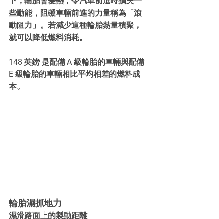
下，輪胎會變熱，令汽車前進時損失一
些動能，阻礙車輛前進的力量稱為「滾
動阻力」。若減少這種輪胎熱量積聚，
就可以降低燃料消耗。 
148 英鎊 是配備 A 級輪胎的車輛與配備 
E 級輪胎的車輛相比平均相差的燃料成
本。
輪胎濕抓地力
濕滑路面上的製動距離