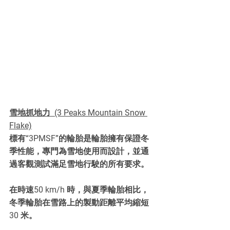
雪地抓地力  (3 Peaks Mountain Snow 
Flake)
標有“3PMSF”的輪胎是輪胎擁有保證冬
季性能，專門為雪地使用而設計，並通
過客觀測試滿足雪地行駛的所有要求。
在時速50 km/h 時，與夏季輪胎相比，
冬季輪胎在雪路上的製動距離平均縮短 
30 米。