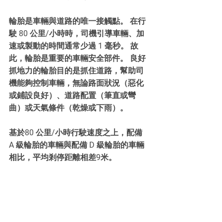
輪胎是車輛與道路的唯一接觸點。 在行
駛 80 公里/小時時，司機引導車輛、加
速或製動的時間通常少過 1 毫秒。 故
此，輪胎是重要的車輛安全部件。 良好
抓地力的輪胎目的是抓住道路，幫助司
機能夠控制車輛，無論路面狀況（惡化
或鋪設良好）、道路配置（筆直或彎
曲）或天氣條件（乾燥或下雨）。
基於80 公里/小時行駛速度之上，配備 
A 級輪胎的車輛與配備 D 級輪胎的車輛
相比，平均剎停距離相差9米。