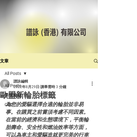
文章
All Posts
譜詠編輯
All Posts
2022年8月29日
讀畢需時 3 分鐘
歐盟新輪胎標籤
美林輪呔
為您的愛驅選擇合適的輪胎並非易
CST
事。在購買之前嘗須考慮不同因素。 
在當前的經濟和生態環境下，平衡輪
胎壽命、安全性和燃油效率等方面，
可以為車主和愛驅造就更完美的行車