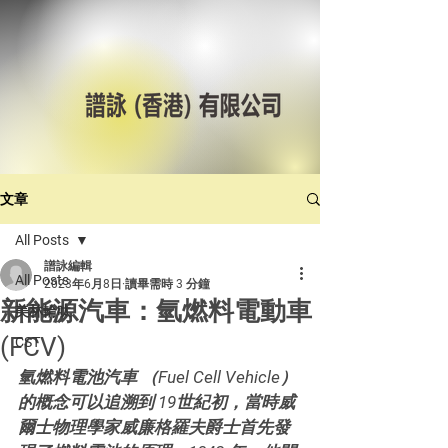
文章
All Posts
譜詠編輯
All Posts
2023年6月8日
讀畢需時 3 分鐘
新能源汽車：氫燃料電動車
美林輪呔
(FCV)
CST
氫燃料電池汽車 （Fuel Cell Vehicle）
的概念可以追溯到 19世紀初，當時威
爾士物理學家威廉格羅夫爵士首先發