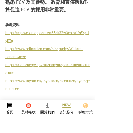
熟悉 FCV 及其優勢。 教育和宣傳活動對
於促進 FCV 的採用非常重要。
參考資料
https://mp.weixin.qq.com/s/65zk32w3eo_w1Y6YgH
yRTg
https://www.britannica.com/biography/William-
Robert-Grove
https://afdc.energy.gov/fuels/hydrogen_infrastructur
e.html
https://www.toyota.ca/toyota/en/electrified/hydroge
n-fuel-cell
首頁
美林輪呔
關於我們
資訊發佈
聯絡方式