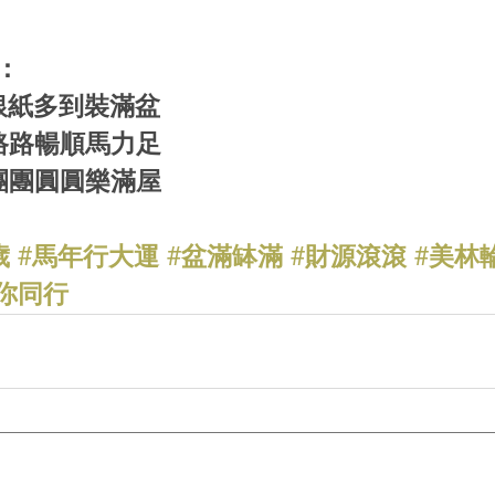
：
 銀紙多到裝滿盆
 路路暢順馬力足
 團團圓圓樂滿屋
歲
#馬年行大運
#盆滿缽滿
#財源滾滾
#美林
你同行