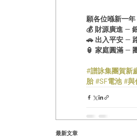
願各位喺新一年
💰 財源廣進 —
🚗 出入平安 —
🏮 家庭圓滿 —
#譜詠集團賀新
胎
#SF電池
#與
最新文章