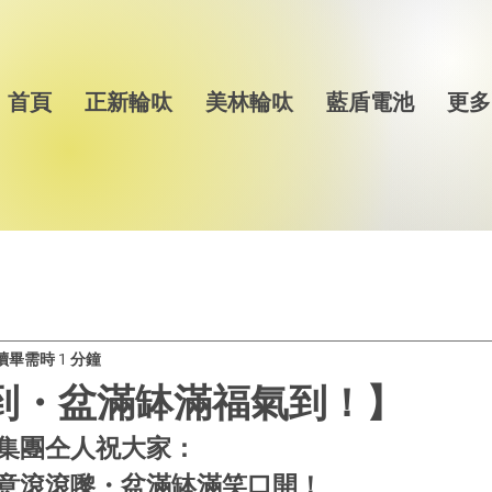
首頁
正新輪呔
美林輪呔
藍盾電池
更多
讀畢需時 1 分鐘
年到・盆滿缽滿福氣到！】
集團仝人祝大家：
意滾滾嚟・盆滿缽滿笑口開！