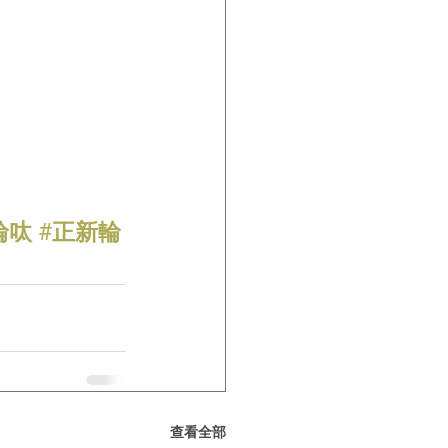
輪呔
#正新輪
查看全部