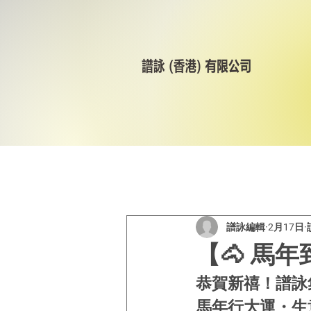
All Posts
美林輪呔
CST
譜詠編輯
2月17日
【🐴 馬
恭賀新禧！譜詠
馬年行大運・生