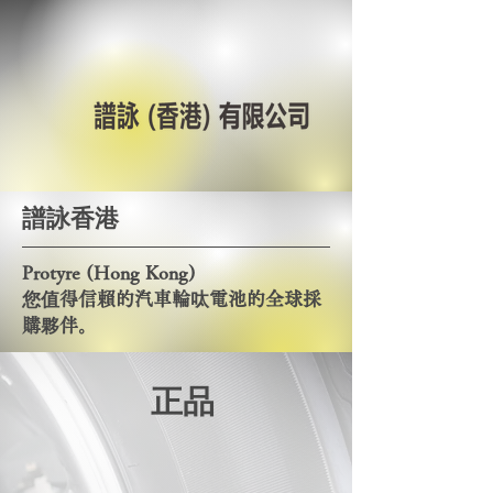
譜詠香港
Protyre (Hong Kong)
您值得信賴的汽車輪呔電池的全球採
購夥伴。
正品