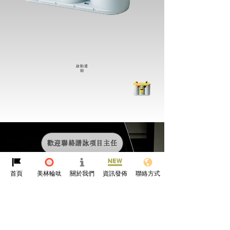
​啟動週
期
BRAND
A
F
a
iled af
ter less than 150 hour
s
(L
ead acid grp 31)
BRAND
B
F
a
iled af
ter 300 h
o
ur
s
(L
ead acid grp 31)
BRAND
C
F
a
iled af
t
er 1950 h
o
ur
s
(L
ead acid grp 31)
O
PTI
MA

HOURS OF
TESTING
2000
3000
4000
5000
1000
歡迎聯絡譜詠項目主任
首頁
美林輪呔
關於我們
資訊發佈
聯絡方式