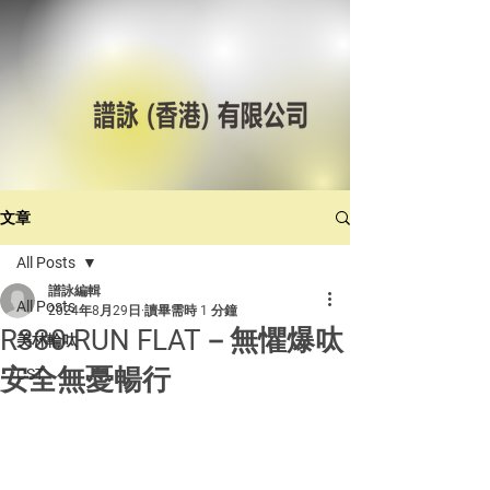
文章
All Posts
譜詠編輯
All Posts
2024年8月29日
讀畢需時 1 分鐘
R330 RUN FLAT－無懼爆呔
美林輪呔
安全無憂暢行
CST