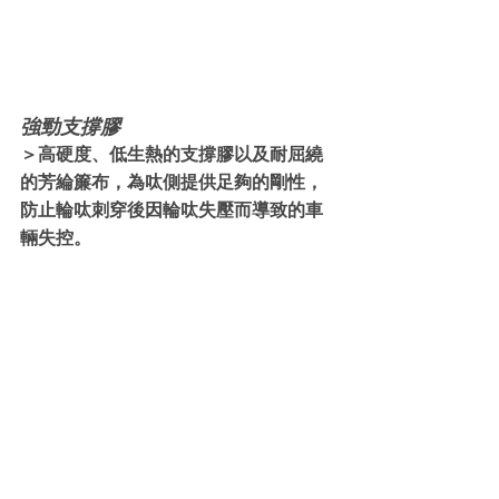
強勁支撐膠
＞高硬度、低生熱的支撐膠以及耐屈繞
的芳綸簾布，為呔側提供足夠的剛性，
防止輪呔刺穿後因輪呔失壓而導致的車
輛失控。