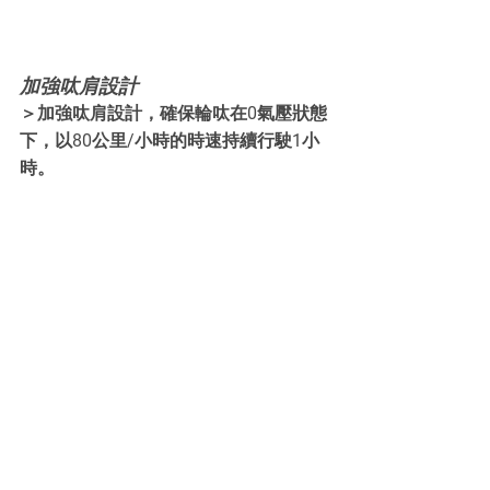
加強呔肩設計
＞加強呔肩設計，確保輪呔在0氣壓狀態
下，以80公里/小時的時速持續行駛1小
時。