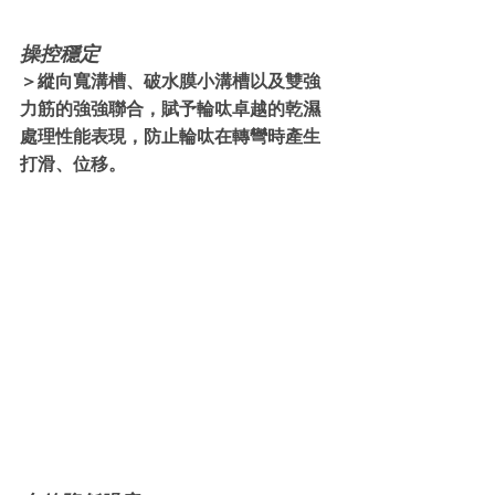
操控穩定
＞縱向寬溝槽、破水膜小溝槽以及雙強
力筋的強強聯合，賦予輪呔卓越的乾濕
處理性能表現，防止輪呔在轉彎時產生
打滑、位移。