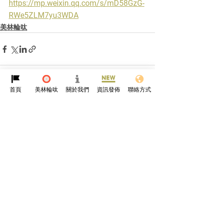
https://mp.weixin.qq.com/s/mD58GzG-
RWe5ZLM7yu3WDA
美林輪呔
首頁
美林輪呔
關於我們
資訊發佈
聯絡方式
查看全部
最新文章