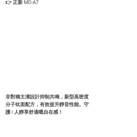
👉 正新 MD-A7
非對稱主溝設計抑制共鳴，新型高密度
分子呔面配方，有效提升靜音性能。守
護 i 人靜享舒適嘅自在感！