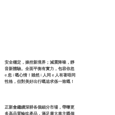
安全穩定，操控新境界；減震降噪，靜
音新體驗。全面平衡有實力，包容你忽 
e 忽 i 嘅心情！雖然 i 人同 e 人有著唔同
性格，但對美好出行嘅追求係一致嘅！
正新會繼續深耕各個細分市場，帶嚟更
多高品質輪呔產品，滿足廣大車主嘅個