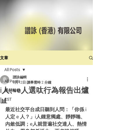
文章
All Posts
譜詠編輯
All Posts
5月12日
讀畢需時 2 分鐘
i人、e人選呔行為報告出爐
美林輪呔
📊
CST
最近社交平台成日聽到人問：「你係 i 
人定 e 人？」i人鍾意獨處、靜靜哋、
內斂低調；e人就普遍社交達人、熱情