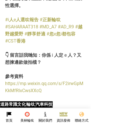
性選擇。
#i人e人選呔報告
#正新輪呔
#SAHARAAT318
#MD_A7
#AD_R9
#越
野越愛野
#靜享舒適
#忽e忽i都包容
#CST香港
👇 留言話我哋知：你係 i 人定 e 人？又
想揀邊款做拍檔？
參考資料
https://mp.weixin.qq.com/s/F2irwGpM
KkMfRlxCwsXXcQ
道路常識文化
輪呔
汽車科技
CST
首頁
美林輪呔
關於我們
資訊發佈
聯絡方式