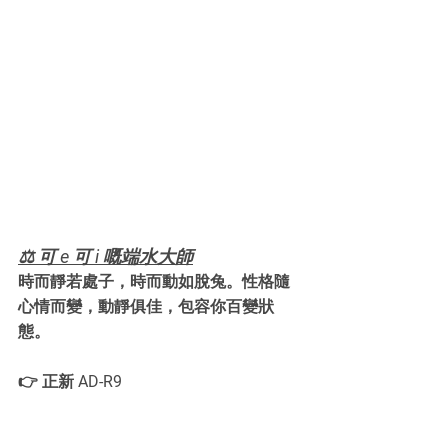
⚖️ 可 e 可 i 嘅端水大師
時而靜若處子，時而動如脫兔。性格隨
心情而變，動靜俱佳，包容你百變狀
態。
👉 正新 AD-R9