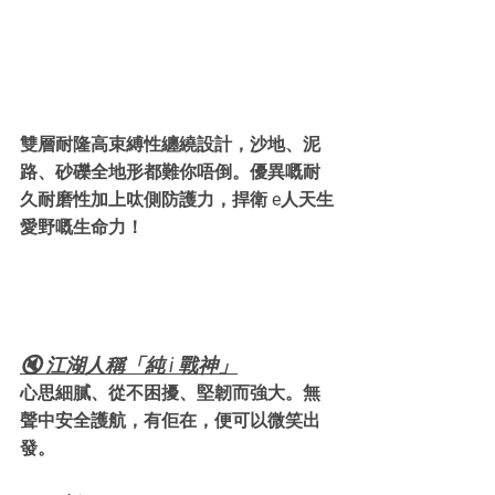
雙層耐隆高束縛性纏繞設計，沙地、泥
路、砂礫全地形都難你唔倒。優異嘅耐
久耐磨性加上呔側防護力，捍衛 e人天生
愛野嘅生命力！
🔇 江湖人稱「純 i 戰神」
心思細膩、從不困擾、堅韌而強大。無
聲中安全護航，有佢在，便可以微笑出
發。