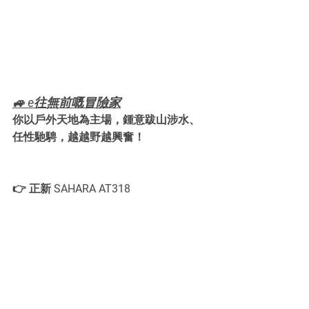
🚙 e往無前嘅冒險家
你以戶外天地為主場，鍾意跋山涉水、
任性馳騁，越越野越興奮！
👉 正新 SAHARA AT318