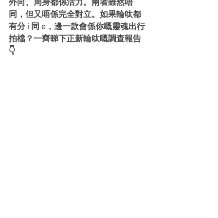
外向、周身都係活力。兩者雖然唔
同，但又唔係完全對立。如果輪呔都
有分 i 同 e，邊一款會係你嘅靈魂出行
拍檔？一齊睇下正新輪呔嘅調查報告
👇