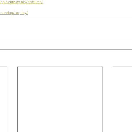
apple-carplay-new-features/
roundup/carplay/