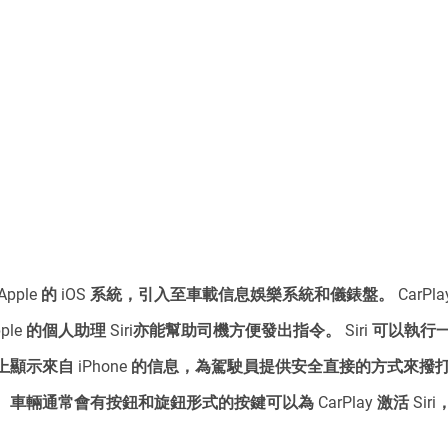
繞 Apple 的 iOS 系統，引入至車載信息娛樂系統和儀錶盤。 CarP
ple 的個人助理 Siri亦能幫助司機方便發出指令。 Siri 可以
顯示來自 iPhone 的信息，為駕駛員提供安全直接的方式來撥
輛通常會有按鈕和旋鈕形式的按鍵可以為 CarPlay 激活 Sir