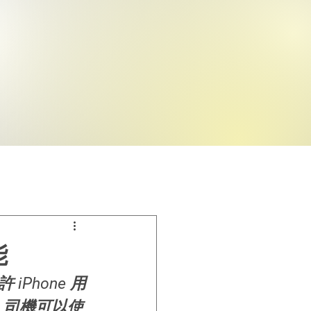
能
 iPhone 用
y，司機可以使