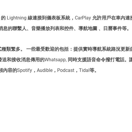
 的 Lightning 線連接到儀表板系統，CarPlay 允許用戶在車內連接
消息的聯繫人、音樂播放列表和控件、導航地圖 、日曆事件等。
用程式種類繁多。 一些最受歡迎的包括：提供實時導航系統路況更新的Ap
地圖。發送和接收消息傳用的Whatsapp, 同時支援語音命令撥打電
Spotify，Audible，Podcast，Tidal等。