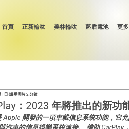
首頁
正新輪呔
美林輪呔
藍盾電池
更多
月1日
讀畢需時 2 分鐘
arPlay：2023 年將推出的新功
lay 是 Apple 開發的一項車載信息系統功能，它允許
汽車的信息娛樂系統連接。 借助 CarPla