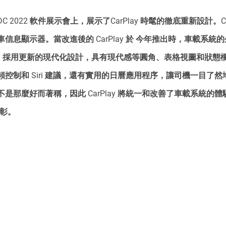
WDC 2022 軟件展示會上，展示了CarPlay 時髦的徹底重新設計。Ca
信息顯示器。當改進後的 CarPlay 於 今年推出時，車載系統
ay 採用更新的現代化設計，具有現代感等圓角、表格視圖和狀態欄。 C
控制和 Siri 建議，還有實用的日曆應用程序，讓司機一目了
是那麼好而著稱，因此 CarPlay 將統一和改善了車載系統的體
益彰。