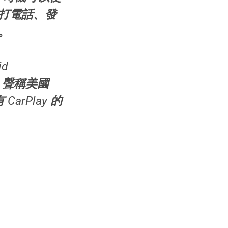
撥打電話、發
i。
d 
 聲稱美國 
arPlay 的