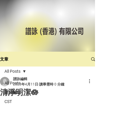
文章
All Posts
譜詠編輯
All Posts
2023年4月11日
讀畢需時 0 分鐘
清淨明潔🪷
美林輪呔
CST