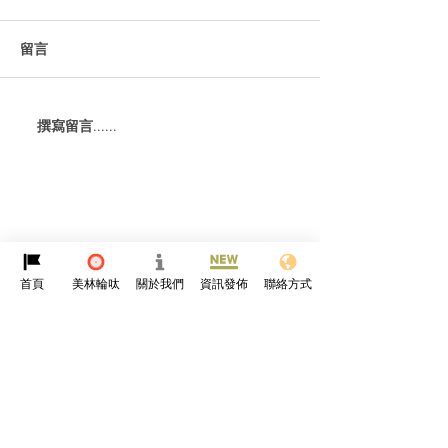
留言
撰寫留言......
【BMW 氫能新突破】iX5
自己條路自己揀， 
FCEV 同純電版可以同一條
幫你調出越野「
線生產！氫氣缸唔再阻地
方 🔋💨
首頁
美林輪呔
關於我們
資訊發佈
聯絡方式
譜詠
香港
關於我們