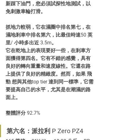
新踩下油門，您必須試探性地測試，以
免刺激車輪打滑。
抓地力較弱，它在濕圈中排名第七，在
濕地剎車中排名第六，比最佳時速50 英
里/ 小時多出近 3.5m。
它在乾地上的表現要好一些，在剎車方
面獲得第四名。它有不錯的感覺，具有
良好的轉向重量和速度線性。它還在路
上提供了良好的精緻度。然而，如果 飛
勁 想與其他top tier 達到同一標準，它需
要提高自己的水平，尤其是在潮濕的路
面上。
整體評分 92.7%
第六名：派拉利 P Zero PZ4