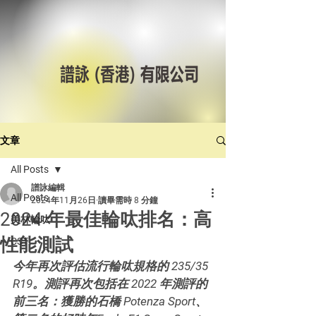
文章
All Posts
譜詠編輯
All Posts
2024年11月26日
讀畢需時 8 分鐘
2024 年最佳輪呔排名：高
美林輪呔
性能測試
CST
今年再次評估流行輪呔規格的 235/35 
R19。測評再次包括在 2022 年測評的
前三名：獲勝的石橋 Potenza Sport、