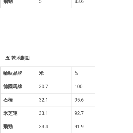
飛勁
51 
83.6 
五 乾地制動
輪呔品牌
米
%
德國馬牌
30.7 
100
石橋
32.1 
95.6
米芝連
33.1 
92.7
飛勁
33.4 
91.9