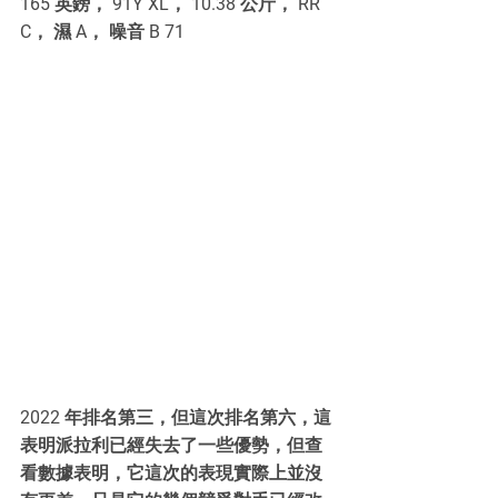
165 英鎊， 91Y XL， 10.38 公斤， RR 
C， 濕 A， 噪音 B 71
2022 年排名第三，但這次排名第六，這
表明派拉利已經失去了一些優勢，但查
看數據表明，它這次的表現實際上並沒