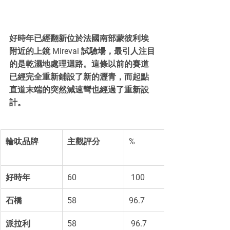
好時年已經翻新位於法國南部蒙彼利埃
附近的上鏡 Mireval 試驗場，最引人注目
的是乾濕地處理迴路。這條以前的賽道
已經完全重新鋪設了新的瀝青，而起點
直道末端的突然減速彎也經過了重新設
計。
輪呔品牌
主觀評分
%
好時年
60
 100
石橋
58 
96.7 
派拉利
58
 96.7