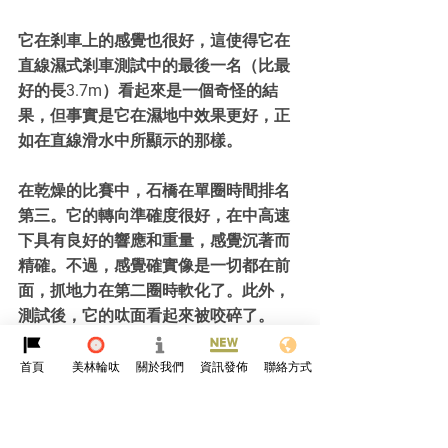
它在剎車上的感覺也很好，這使得它在
直線濕式剎車測試中的最後一名（比最
好的長3.7m）看起來是一個奇怪的結
果，但事實是它在濕地中效果更好，正
如在直線滑水中所顯示的那樣。
在乾燥的比賽中，石橋在單圈時間排名
第三。它的轉向準確度很好，在中高速
下具有良好的響應和重量，感覺沉著而
精確。不過，感覺確實像是一切都在前
面，抓地力在第二圈時軟化了。此外，
測試後，它的呔面看起來被咬碎了。
由於高滾動阻力、公平的道路改進和令
首頁
美林輪呔
關於我們
資訊發佈
聯絡方式
人失望的濕地剎車結果，它被擋在了頂
部位置之外。儘管如此，總體來說，這
還是一個令人印象深刻的輪呔。