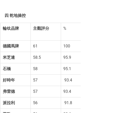
四 乾地操控
輪呔品牌
主觀評分
% 
德國馬牌
61 
100 
米芝連
58.5 
95.9
石橋
58 
95.1 
好時年
57
 93.4
弗雷德
57 
93.4 
派拉利
56
 91.8