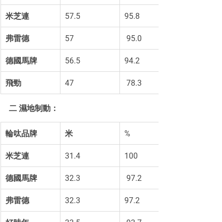
米芝連
57.5 
95.8 
弗雷德
57
 95.0
德國馬牌
56.5 
94.2 
飛勁
47
 78.3
二 濕地制動：
輪呔品牌
米
%
米芝連
31.4 
100
德國馬牌
32.3
 97.2
弗雷德
32.3 
97.2