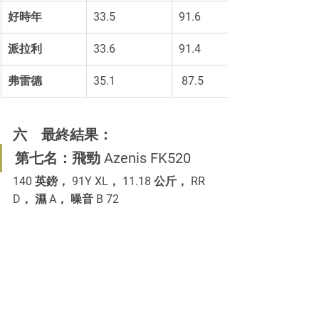
好時年
33.5 
91.6
派拉利
33.6 
91.4
弗雷德
35.1
 87.5
六	最終結果：
第七名：飛勁 Azenis FK520
140 英鎊， 91Y XL， 11.18 公斤， RR 
D， 濕 A， 噪音 B 72