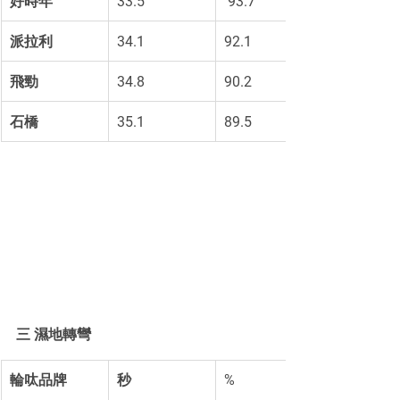
好時年
33.5
 93.7
派拉利
34.1 
92.1
飛勁
34.8 
90.2
石橋
35.1 
89.5
三 濕地轉彎
輪呔品牌
秒
%