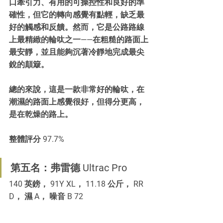
口牽引力、有用的可操控性和良好的準
確性，但它的轉向感覺有點輕，缺乏最
好的觸感和反饋。然而，它是公路路線
上最精緻的輪呔之一——在粗糙的路面上
最安靜，並且能夠沉著冷靜地完成最尖
銳的顛簸。
總的來說，這是一款非常好的輪呔，在
潮濕的路面上感覺很好，但得分更高，
是在乾燥的路上。
整體評分 97.7%
第五名：弗雷德 Ultrac Pro
140 英鎊， 91Y XL， 11.18 公斤， RR 
D， 濕 A， 噪音 B 72