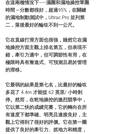
在這兩種情況下——濕圈和濕地操控單圈
時間－分數都很好，超過95%，在關鍵
的濕地制動測試中，Ultrac Pro 並列第
二，落後最好的輪呔不到一公尺。
它在直線打滑方面也很強，雖然它在濕
地操控方面主觀上排名第五，但表現不
錯，牽引力適中，但可調節性有用，在
極限時具有漸進式、可預測且易於管理
的滑移。
它最弱的結果是第七名，比最好的輪呔
多花了 4.4m 才能從 62 英里/ 小時剎
停。然而，在乾地操控的激烈競爭中，
它以第二快的成績完賽，它的轉向在所
有速度下都準確、明亮且連接良好，主
觀上它得到了很好的評價。它在第一圈
提供了良好的牽引力、抓地力和精度，