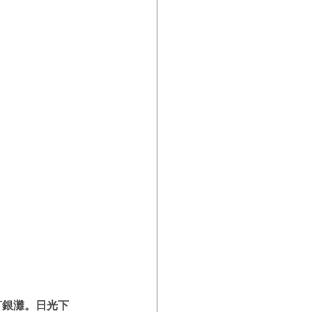
打銀灘。日光下