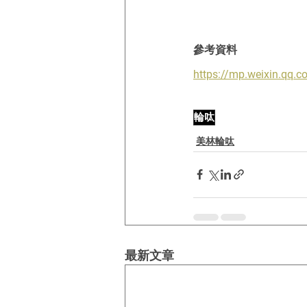
參考資料
https://mp.weixin.qq
輪呔
美林輪呔
最新文章