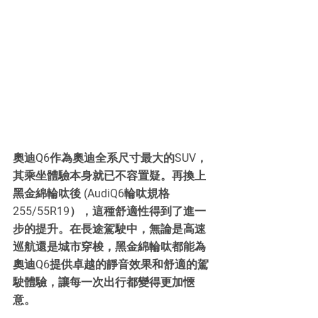
奧迪Q6作為奧迪全系尺寸最大的SUV，
其乘坐體驗本身就已不容置疑。再換上
黑金綿輪呔後 (AudiQ6輪呔規格
255/55R19），這種舒適性得到了進一
步的提升。在長途駕駛中，無論是高速
巡航還是城市穿梭，黑金綿輪呔都能為
奧迪Q6提供卓越的靜音效果和舒適的駕
駛體驗，讓每一次出行都變得更加愜
意。