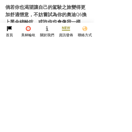
倘若你也渴望讓自己的駕駛之旅變得更
加舒適愜意，不妨嘗試為你的奧迪Q6換
上黑金綿輪呔，或許你也會像我一樣，
迅速愛上這種全新的、充滿魅力的駕駛
首頁
美林輪呔
關於我們
資訊發佈
聯絡方式
體驗。
參考資料
https://mp.weixin.qq.com/s/2a9m2wR
VTfkL30-24Z5Pog
輪呔
美林輪呔