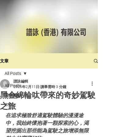
文章
All Posts
譜詠編輯
All Posts
2025年2月11日
讀畢需時 3 分鐘
黑金綿輪呔帶來的奇妙駕駛
美林輪呔
之旅
CST
在追求極致舒適駕駛體驗的漫漫途
中，我始終懷抱著一顆探索的心，渴
望挖掘出那些能為駕駛之旅增添無限