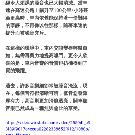
經令人煩躁的噪音也已大幅消減。當車
速在高速公路上飆升至100公里/小時甚
至更高時，車內依舊能保持著一份難得
的寧靜，不再像以往那樣，隨著車速的
提升而被噪音充斥。
在這樣的環境中，車內交談變得輕鬆自
如，無需再費力地提高嗓門。更令人欣
喜的是，車內音響的音質也彷彿得到了
質的飛躍。
過去，許多音樂細節常被噪音淹沒，現
在，每個音符都清晰可辨，低音愈發渾
厚有力，高音則更加清脆透亮，開車聽
音樂已然成為一種無與倫比的享受。
https://video.wixstatic.com/video/25594f_c3
3f89f9017e4ecaa02282338652f912/1080p/