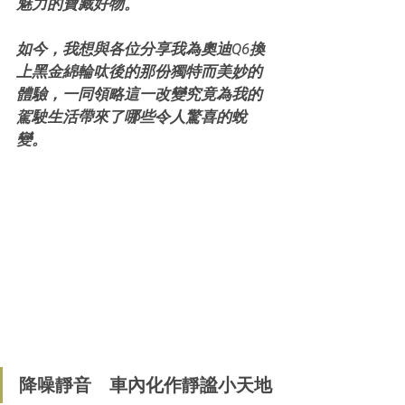
魅力的寶藏好物。
如今，我想與各位分享我為奧迪Q6換
上黑金綿輪呔後的那份獨特而美妙的
體驗，一同領略這一改變究竟為我的
駕駛生活帶來了哪些令人驚喜的蛻
變。
降噪靜音 車內化作靜謐小天地