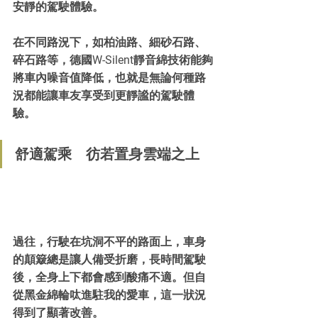
安靜的駕駛體驗。
在不同路況下，如柏油路、細砂石路、
碎石路等，德國W-Silent靜音綿技術能夠
將車內噪音值降低，也就是無論何種路
況都能讓車友享受到更靜謐的駕駛體
驗。
舒適駕乘 彷若置身雲端之上
過往，行駛在坑洞不平的路面上，車身
的顛簸總是讓人備受折磨，長時間駕駛
後，全身上下都會感到酸痛不適。但自
從黑金綿輪呔進駐我的愛車，這一狀況
得到了顯著改善。