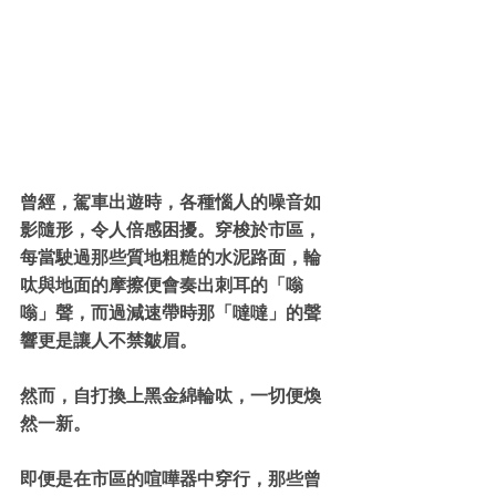
曾經，駕車出遊時，各種惱人的噪音如
影隨形，令人倍感困擾。穿梭於市區，
每當駛過那些質地粗糙的水泥路面，輪
呔與地面的摩擦便會奏出刺耳的「嗡
嗡」聲，而過減速帶時那「噠噠」的聲
響更是讓人不禁皺眉。
然而，自打換上黑金綿輪呔，一切便煥
然一新。
即便是在市區的喧嘩器中穿行，那些曾