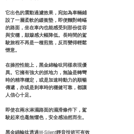
它出色的震動過濾效果，宛如為車輛鋪
設了一層柔軟的緩衝墊，即便麵對崎嶇
的路面，坐在車內也能感受到那份從容
與安穩，顛簸感大幅降低。長時間的駕
駛旅程不再是一種煎熬，反而變得輕鬆
愜意。
在操控性能上，黑金綿輪呔同樣表現優
異。它擁有強大的抓地力，無論是轉彎
時的精準穩定，或是加速時動力的順暢
傳遞，亦或是剎車時的穩健可靠，都讓
人信心十足。
即使在兩水淋濕路面的濕滑條件下，駕
駛起來也毫無懼色，安全感油然而生。
黑金綿輪呔透過W-Silent靜音技術可有效