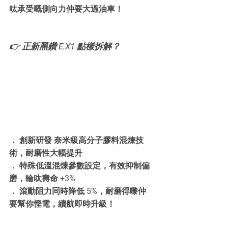
呔承受嘅側向力仲要大過油車！
👉 正新黑鑽 E.X1 點樣拆解？
． 創新研發 奈米級高分子膠料混煉技
術，耐磨性大幅提升
． 特殊低溫混煉參數設定，有效抑制偏
磨，輪呔壽命 +3%
． 滾動阻力同時降低 5%，耐磨得嚟仲
要幫你慳電，續航即時升級！