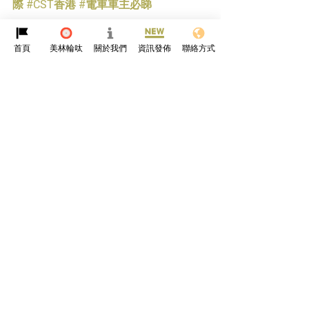
際
#CST香港
#電車車主必睇
👇 留言「我想試呔」，優先預約實測體
首頁
美林輪呔
關於我們
資訊發佈
聯絡方式
驗，感受夢中情呔嘅威力！
參考資料
https://mp.weixin.qq.com/s/HwamTqE
4uBKgwzmMDWwCyQ
輪呔
汽車科技
電車
CST
查看全部
最新文章