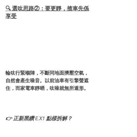
🔍 選呔思路②：要更靜，揸車先係
享受
輪呔行緊嗰陣，不斷同地面擠壓空氣，
自然會產生噪音。以前油車有引擎聲遮
住，而家電車靜晒，呔噪就無所遁形。
👉 正新黑鑽 E.X1 點樣拆解？