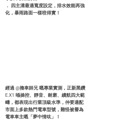
． 四主溝最適寬度設定，排水效能再強
化，暴雨路面一樣咬得實！
經過 @擼車師兄 嘅專業實測，正新黑鑽
E.X1 喺操控、靜音、耐磨、續航四大範
疇，都表現出行業頂級水準，仲要適配
市面上多款熱門電車型號，難怪被譽為
電車車主嘅「夢中情呔」！