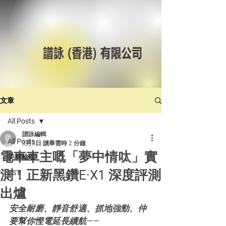
文章
All Posts
譜詠編輯
All Posts
3月3日
讀畢需時 2 分鐘
電車車主嘅「夢中情呔」實
美林輪呔
測！正新黑鑽E·X1 深度評測
CST
出爐
安全耐磨、靜音舒適、抓地強勁、仲
要幫你慳電延長續航——