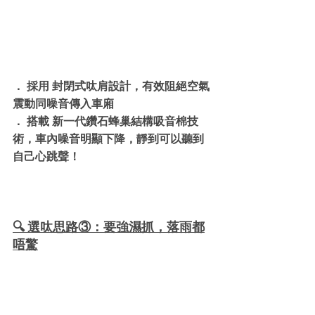
． 採用 封閉式呔肩設計，有效阻絕空氣
震動同噪音傳入車廂
． 搭載 新一代鑽石蜂巢結構吸音棉技
術，車內噪音明顯下降，靜到可以聽到
自己心跳聲！
🔍 選呔思路③：要強濕抓，落雨都
唔驚