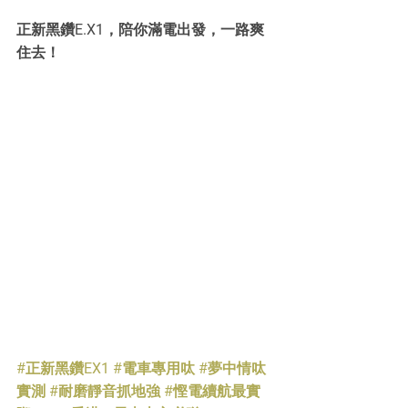
正新黑鑽E.X1，陪你滿電出發，一路爽
住去！
#正新黑鑽EX1
#電車專用呔
#夢中情呔
實測
#耐磨靜音抓地強
#慳電續航最實