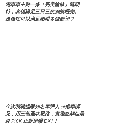
電車車主對一條「完美輪呔」嘅期
待，真係講足三日三夜都講唔完。
邊條呔可以滿足晒咁多個願望？
今次我哋搵嚟知名車評人 @擼車師
兄，用三個選呔思路，實測點解佢最
終 PICK 正新黑鑽 E.X1！