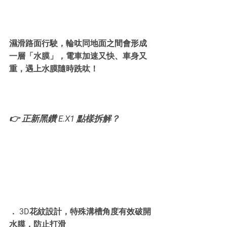
濕滑路面行駛，輪呔同地面之間會形成
一層「水膜」，電車加速又快、車身又
重，遇上水膜隨時跣呔！
👉 正新黑鑽 E.X1 點樣拆解？
． 3D花紋設計，特殊溝槽角度有效破開
水膜，防止打滑