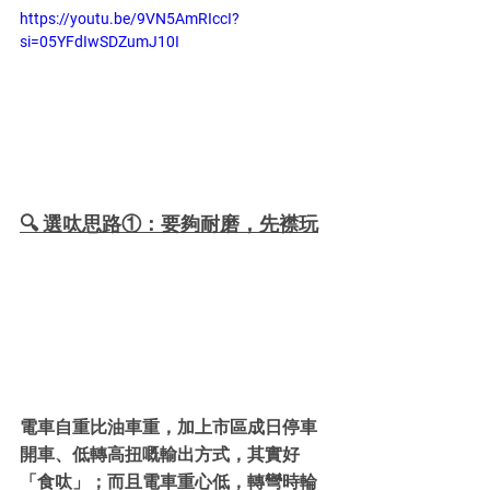
https://youtu.be/9VN5AmRIccI?
si=05YFdIwSDZumJ10I
🔍 選呔思路①：要夠耐磨，先襟玩
電車自重比油車重，加上市區成日停車
開車、低轉高扭嘅輸出方式，其實好
「食呔」；而且電車重心低，轉彎時輪