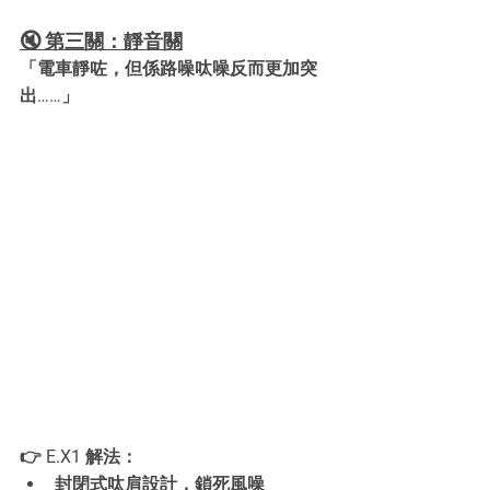
🔇 第三關：靜音關
「電車靜咗，但係路噪呔噪反而更加突
出……」
👉 E.X1 解法：
封閉式呔肩設計，鎖死風噪