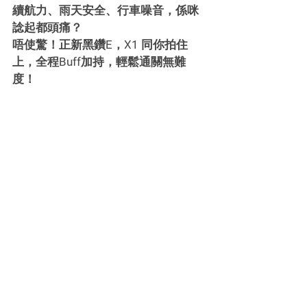
續航力、雨天安全、行車噪音，係咪
諗起都頭痛？
唔使驚！正新黑鑽E，X1 同你拍住
上，全程Buff加持，輕鬆通關無難
度！