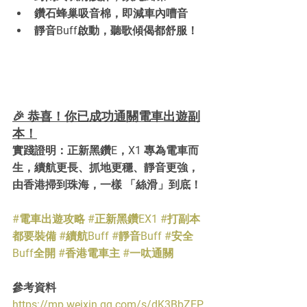
鑽石蜂巢吸音棉，即減車內嘈音
靜音Buff啟動，聽歌傾偈都舒服！
🎉 恭喜！你已成功通關電車出遊副
本！
實踐證明：正新黑鑽E，X1 專為電車而
生，續航更長、抓地更穩、靜音更強，
由香港掃到珠海，一樣 「絲滑」到底！
#電車出遊攻略
#正新黑鑽EX1
#打副本
都要裝備
#續航Buff
#靜音Buff
#安全
Buff全開
#香港電車主
#一呔通關
參考資料
https://mp.weixin.qq.com/s/dK3BbZEP