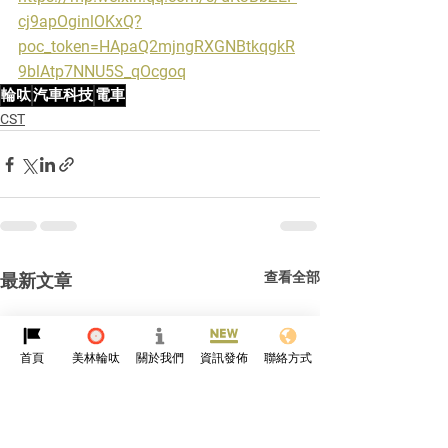
cj9apOginlOKxQ?
poc_token=HApaQ2mjngRXGNBtkqgkR
9blAtp7NNU5S_qOcgoq
輪呔
汽車科技
電車
CST
查看全部
最新文章
首頁
美林輪呔
關於我們
資訊發佈
聯絡方式