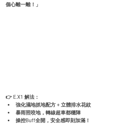
個心離一離！」
👉 E.X1 解法：
強化濕地抓地配方 + 立體排水花紋
暴雨照咬地，轉線超車都穩陣
操控Buff全開，安全感即刻加滿！