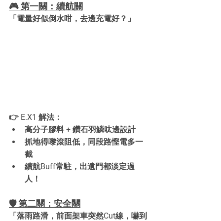
🎮 第一關：續航關
「電量好似倒水咁，去邊充電好？」
👉 E.X1 解法：
高分子膠料 + 鑽石羽鱗呔邊設計
抓地得嚟滾阻低，同段路慳電多一
截
續航Buff常駐，出遠門都淡定過
人！
🛡️ 第二關：安全關
「落雨路滑，前面架車突然Cut線，嚇到