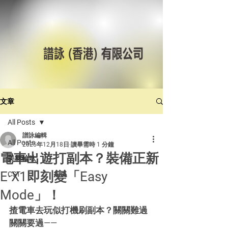
文章
All Posts
譜詠編輯
All Posts
2025年12月18日
讀畢需時 1 分鐘
電車出遊打副本？裝備正新
美林輪呔
E·X1即刻變「Easy
CST
Mode」！
揸電車去玩似打機刷副本？關關難過
關關要過——