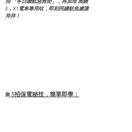
招 「冬日續航急救術」，再加埋 黑鑽
E，X1電車專用呔，即刻同續航焦慮講
拜拜！
❄️ 5招保電秘技，簡單即學：