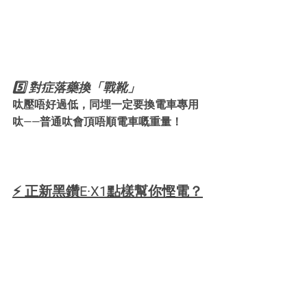
5️⃣ 對症落藥換「戰靴」
呔壓唔好過低，同埋一定要換電車專用
呔——普通呔會頂唔順電車嘅重量！
⚡ 正新黑鑽E·X1點樣幫你慳電？