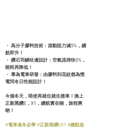
・ 高分子膠料技術：滾動阻力減5%，續
航即升！
・ 鑽石羽鱗呔邊設計：空氣流得快5%，
能耗再降低！
・ 專為電車研發：由膠料到花紋都為慳
電同冬日性能設計！
今個冬天，唔使再就住就住揸車！換上 
正新黑鑽E，X1，續航實在啲，旅程爽
啲！
#電車過冬必學
#正新黑鑽EX1
#續航急