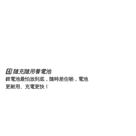
4️⃣ 隨充隨用養電池
鋰電池最怕放到底，隨時差住啲，電池
更耐用、充電更快！