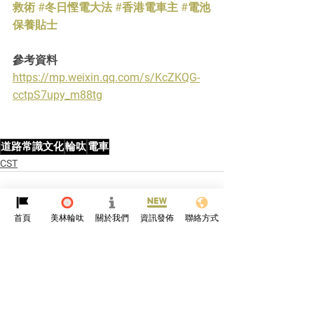
救術
#冬日慳電大法
#香港電車主
#電池
保養貼士
參考資料
https://mp.weixin.qq.com/s/KcZKQG-
cctpS7upy_m88tg
道路常識文化
輪呔
電車
CST
首頁
美林輪呔
關於我們
資訊發佈
聯絡方式
查看全部
最新文章