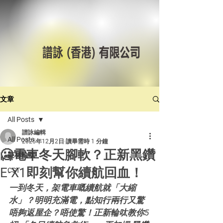
文章
All Posts
譜詠編輯
All Posts
2025年12月2日
讀畢需時 1 分鐘
🥶電車冬天腳軟？正新黑鑽
美林輪呔
E·X1即刻幫你續航回血！
CST
一到冬天，架電車嘅續航就「大縮
水」？明明充滿電，點知行兩行又驚
唔夠返屋企？唔使驚！正新輪呔教你5