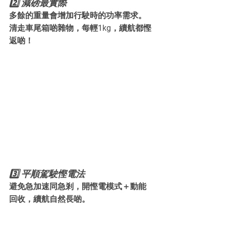
2️⃣ 減磅最實際
多餘的重量會增加行駛時的功率需求。
清走車尾箱啲雜物，每輕1kg，續航都慳
返啲！
3️⃣ 平順駕駛慳電法
避免急加速同急剎，開慳電模式＋動能
回收，續航自然長啲。