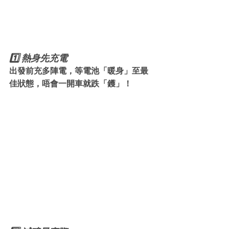
1️⃣ 熱身先充電
出發前充多陣電，等電池「暖身」至最
佳狀態，唔會一開車就跌「鑊」！