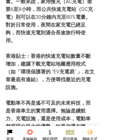
量。一般來說，家用慢充（AC充電）需
要6至8小時，而公共快速充電站（DC充
電）則可以在30分鐘內充至80%電量。
對於日常使用，夜間在家充電已經足
夠，而快速充電則適合長途旅行時使
用。
香港貼士：香港的快速充電站數量不斷
增加，建議下載充電站地圖應用程式
（如「環境保護署的 "EV充電易" 」, 在文
章最底有連結），方便尋找最近的充電
設施。
電動車不再是遙不可及的未來科技，而
是香港車主的實用選擇。無論是續航
力、充電設施，還是使用成本，電動車
都展現出巨大的優勢。如果你還在猶
豫，不妨從了解電動車的基本原理開
首頁
美林輪呔
關於我們
資訊發佈
聯絡方式