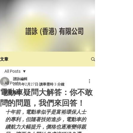
文章
All Posts
譜詠編輯
All Posts
2025年2月27日
讀畢需時 3 分鐘
電動車疑問大解答：你不敢
美林輪呔
問的問題，我們來回答！
CST
十年前，電動車似乎是富裕環保人士
的專利，但隨著技術進步，電動車的
續航力大幅提升，價格也逐漸變得親