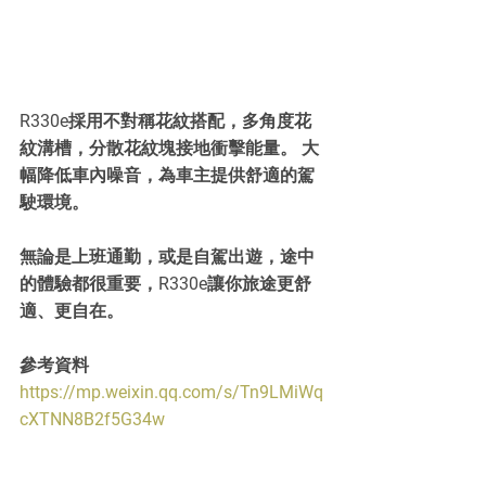
R330e採用不對稱花紋搭配，多角度花
紋溝槽，分散花紋塊接地衝擊能量。 大
幅降低車內噪音，為車主提供舒適的駕
駛環境。
無論是上班通勤，或是自駕出遊，途中
的體驗都很重要，R330e讓你旅途更舒
適、更自在。
參考資料
https://mp.weixin.qq.com/s/Tn9LMiWq
cXTNN8B2f5G34w