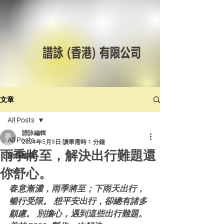
文章
All Posts
譜詠編輯
All Posts
2024年5月9日
讀畢需時 1 分鐘
雨季將至，解決出行難題還
美林輪呔
你舒心。
CST
春意漸濃，雨季將至；下雨天出行，
暢行受限。 想平安出行，卻總有諸多
顧慮。 別擔心，遇到這些出行難題。 