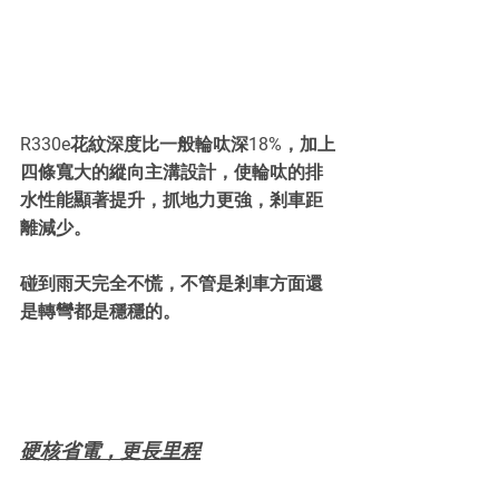
R330e花紋深度比一般輪呔深18%，加上
四條寬大的縱向主溝設計，使輪呔的排
水性能顯著提升，抓地力更強，剎車距
離減少。
碰到雨天完全不慌，不管是剎車方面還
是轉彎都是穩穩的。
硬核省電，更長里程