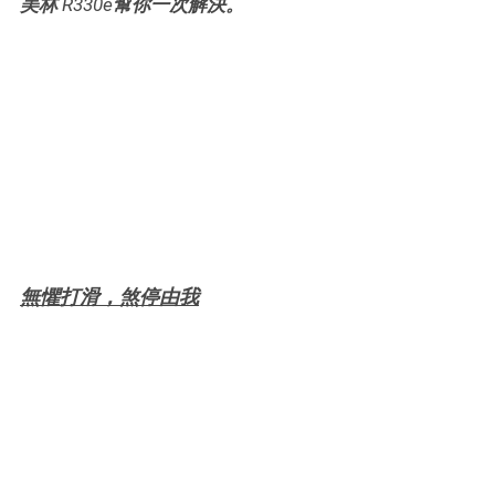
美林 R330e幫你一次解決。
無懼打滑，煞停由我