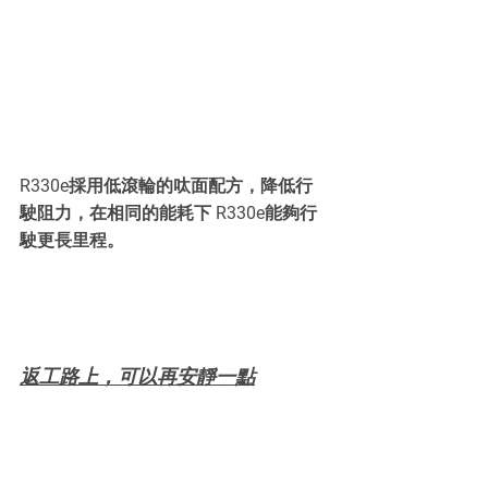
R330e採用低滾輪的呔面配方，降低行
駛阻力，在相同的能耗下 R330e能夠行
駛更長里程。
返工路上，可以再安靜一點