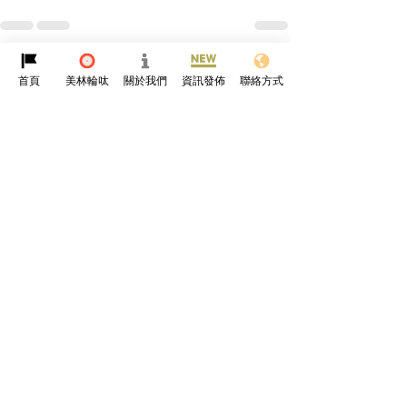
查看全部
最新文章
首頁
美林輪呔
關於我們
資訊發佈
聯絡方式