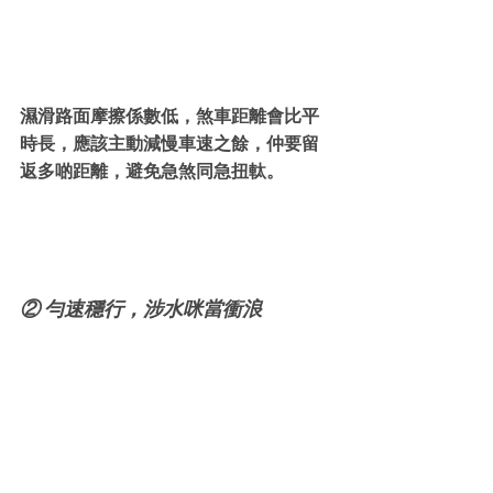
濕滑路面摩擦係數低，煞車距離會比平
時長，應該主動減慢車速之餘，仲要留
返多啲距離，避免急煞同急扭軚。
② 勻速穩行，涉水咪當衝浪