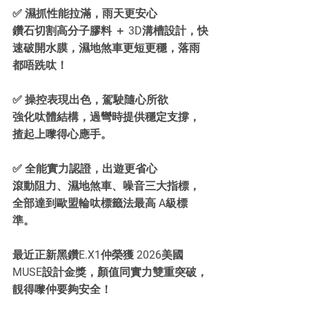
✅
 濕抓性能拉滿，雨天更安心
鑽石切割高分子膠料 ＋ 3D溝槽設計，快
速破開水膜，濕地煞車更短更穩，落雨
都唔跣呔！
✅
 操控表現出色，駕駛隨心所欲
強化呔體結構，過彎時提供穩定支撐，
揸起上嚟得心應手。
✅
 全能實力認證，出遊更省心
滾動阻力、濕地煞車、噪音三大指標，
全部達到歐盟輪呔標籤法最高 A級標
準。
最近正新黑鑽E.X1仲榮獲 2026美國
MUSE設計金獎，顏值同實力雙重突破，
靚得嚟仲要夠安全！