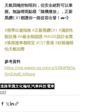
天氣我哋控制唔到，但安全絕對可以掌
握。無論晴雨點樣「隨機播放」，正新
黑鑽E.X1都護你一路從容出發！🚗💨
#雨季出遊指南
#正新黑鑽EX1
#濕抓性
能拉滿
#A級全能認證
#MUSE設計金獎
#落雨揸車都咁定
#CST香港
#好裝備唔
怕天氣玩嘢
參考資料
https://mp.weixin.qq.com/s/lU5kW9k5a
OmDAgB_h0tpag
道路常識文化
輪呔
汽車科技
電車
CST