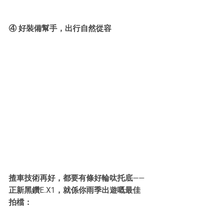
④ 好裝備幫手，出行自然從容
揸車技術再好，都要有條好輪呔托底——
正新黑鑽E.X1，就係你雨季出遊嘅最佳
拍檔：