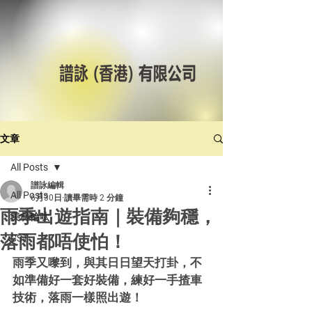
文章
All Posts
譜詠編輯
All Posts
6月30日
讀畢需時 2 分鐘
雨季出遊指南｜裝備夠穩，
美林輪呔
落雨都唔使怕！
CST
雨季又嚟到，與其日日望天打卦，不
如準備好一套好裝備，練好一手揸車
技術，落雨一樣照出遊！