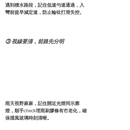
遇到積水路段，記住低速勻速通過，入
彎前提早減定速，防止輪呔打滑失控。
③ 視線要清，前路先分明
雨天視野麻麻，記住開近光燈同示廓
燈，順手check埋雨刷膠條有冇老化，確
保擋風玻璃時刻清晰。