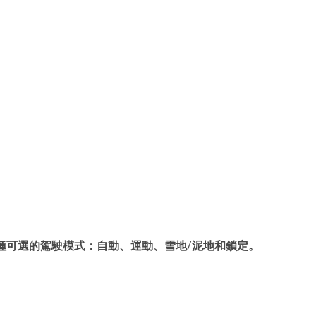
系統具有四種可選的駕駛模式：自動、運動、雪地/泥地和鎖定。 