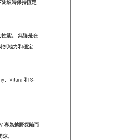
在下陡坡時保持恆定
的性能。 無論是在
保持抓地力和穩定
Vitara 和 S-
SUV 專為越野探險而
間隙。