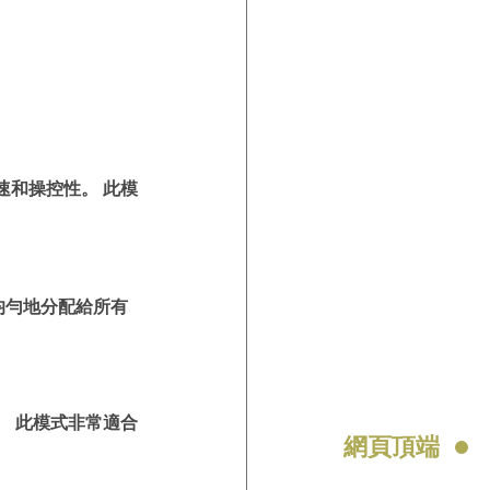
速和操控性。 此模
均勻地分配給所有
。 此模式非常適合
網頁頂端