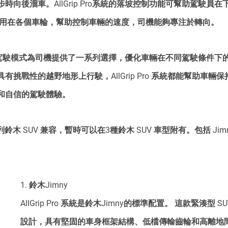
時向後溜車。AllGrip Pro系統的落坡控制功能可幫助駕駛員
應用在各個車輪，幫助控制車輛的速度，司機能夠專注於轉向。
系統的不同駕駛模式為司機提供了一系列選擇，優化車輛在不同駕駛條件下
挑戰性的越野地形上行駛，AllGrip Pro 系統都能幫助車輛
和自信的駕駛體驗。
一系列鈴木 SUV 兼容，暫時可以在3種鈴木 SUV 車型附有。包括 Jimny、
1. 鈴木Jimny
AllGrip Pro 系統是鈴木Jimny的標準配置。 這款緊湊型 
設計，具有堅固的車身框架結構、低檔傳輸齒輪和高離地