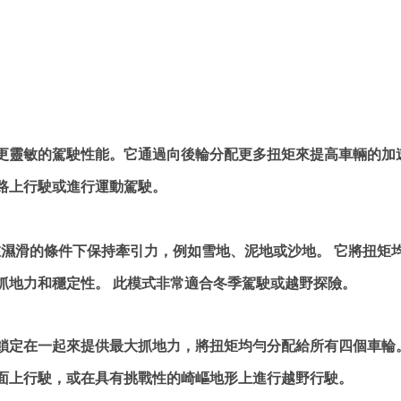
更靈敏的駕駛性能。它通過向後輪分配更多扭矩來提高車輛的加
路上行駛或進行運動駕駛。
在濕滑的條件下保持牽引力，例如雪地、泥地或沙地。 它將扭矩
抓地力和穩定性。 此模式非常適合冬季駕駛或越野探險。
鎖定在一起來提供最大抓地力，將扭矩均勻分配給所有四個車輪
面上行駛，或在具有挑戰性的崎嶇地形上進行越野行駛。