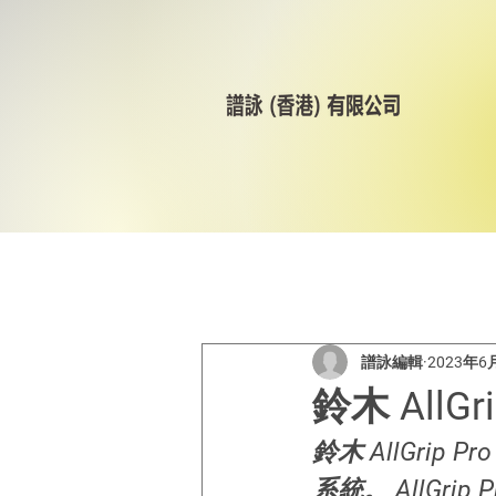
All Posts
美林輪呔
CST
譜詠編輯
2023年6
鈴木 AllGr
鈴木 AllGrip
系統。 AllG