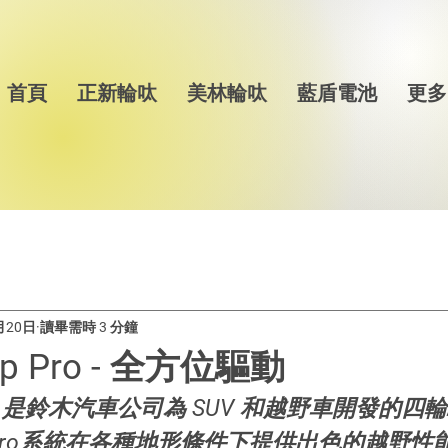
首頁
正新輪呔
美林輪呔
藍盾電池
更多
月20日
讀畢需時 3 分鐘
ip Pro - 全方位驅動
 Pro 是鈴木汽車公司為 SUV 和越野車開發的四輪驅
rip Pro系統在各種地形條件下提供出色的越野