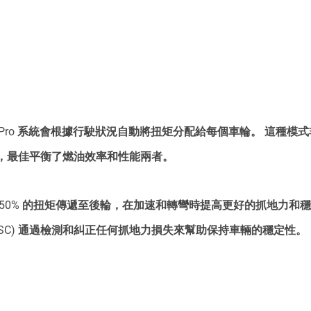
ip Pro 系統會根據行駛狀況自動將扭矩分配給每個車輪。 這種
，最佳平衡了燃油效率和性能兩者。
50% 的扭矩傳遞至後輪，在加速和轉彎時提高更好的抓地力和穩
ESC) 通過檢測和糾正任何抓地力損失來幫助保持車輛的穩定性。