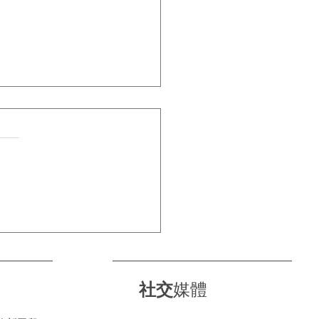
條路自己揀， CL24X幫你
越野「特調」！
社交
媒體