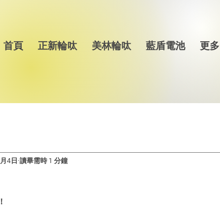
首頁
正新輪呔
美林輪呔
藍盾電池
更多
0月4日
讀畢需時 1 分鐘
！
！