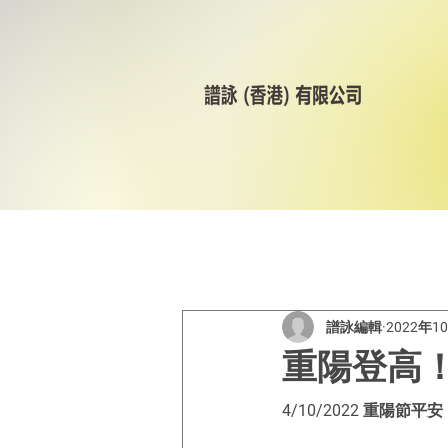
All Posts
美林輪呔
CST
譜詠編輯
2022年1
重陽登高
4/10/2022 重陽節平安