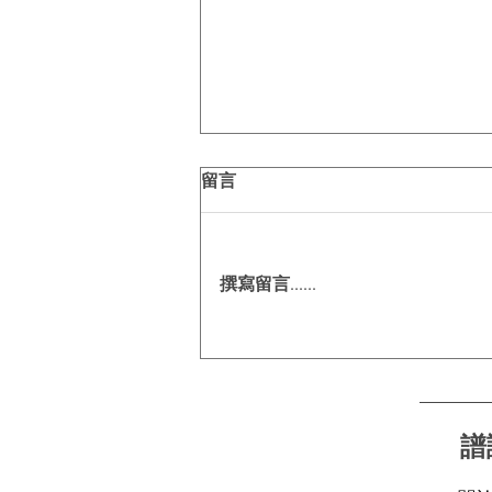
留言
撰寫留言......
今夏出行關鍵字｜零壓盾護航
每一程☀️🚗
譜