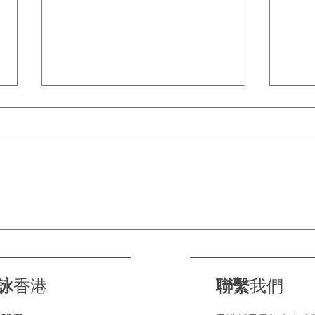
【BMW 氫能新突破】iX5
自己
FCEV 同純電版可以同一條線
調出
生產！氫氣缸唔再阻地方 🔋💨
詠
香港
聯繫
我們