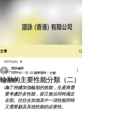
文章
All Posts
譜詠編輯
All Posts
2022年11月1日
讀畢需時 1 分鐘
輪胎的主要性能分類（二）
美林輪呔
為了持續加強輪胎的效能，生產商需
CST
要考慮許多性能，卻又無法同時滿足
全部。往往在加強其中一項性能同時
又需要顧及其他性能的必要性。