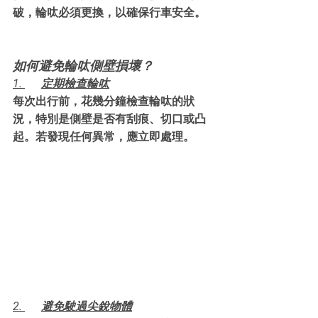
破，輪呔必須更換，以確保行車安全。
如何避免輪呔側壁損壞？
1. 	定期檢查輪呔
每次出行前，花幾分鐘檢查輪呔的狀
況，特別是側壁是否有刮痕、切口或凸
起。若發現任何異常，應立即處理。
2. 	避免駛過尖銳物體