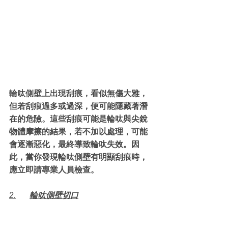
輪呔側壁上出現刮痕，看似無傷大雅，
但若刮痕過多或過深，便可能隱藏著潛
在的危險。這些刮痕可能是輪呔與尖銳
物體摩擦的結果，若不加以處理，可能
會逐漸惡化，最終導致輪呔失效。因
此，當你發現輪呔側壁有明顯刮痕時，
應立即請專業人員檢查。
2.	輪呔側壁切口