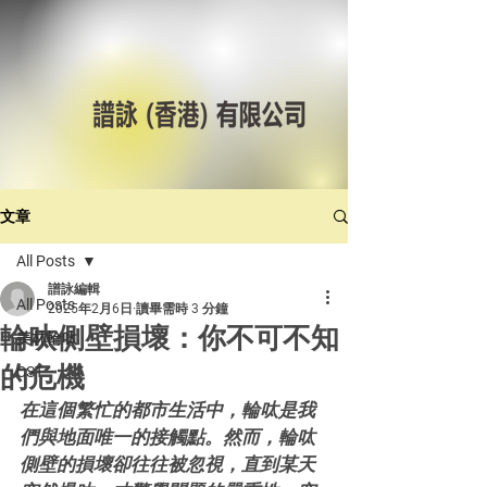
文章
All Posts
譜詠編輯
All Posts
2025年2月6日
讀畢需時 3 分鐘
輪呔側壁損壞：你不可不知
美林輪呔
的危機
CST
在這個繁忙的都市生活中，輪呔是我
們與地面唯一的接觸點。然而，輪呔
側壁的損壞卻往往被忽視，直到某天