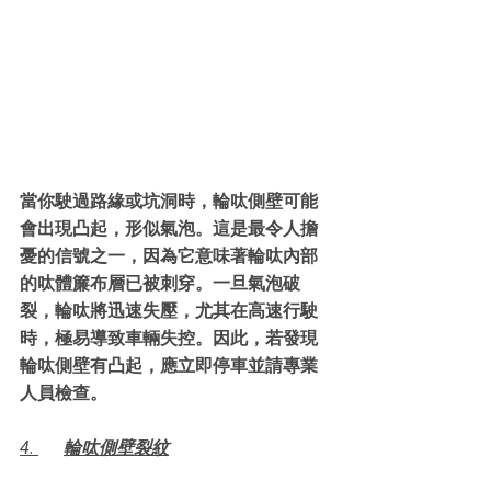
當你駛過路緣或坑洞時，輪呔側壁可能
會出現凸起，形似氣泡。這是最令人擔
憂的信號之一，因為它意味著輪呔內部
的呔體簾布層已被刺穿。一旦氣泡破
裂，輪呔將迅速失壓，尤其在高速行駛
時，極易導致車輛失控。因此，若發現
輪呔側壁有凸起，應立即停車並請專業
人員檢查。
4. 	輪呔側壁裂紋