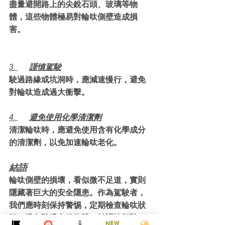
盡量避開路上的尖銳石頭、玻璃等物
體，這些物體極易對輪呔側壁造成損
害。
3. 	謹慎駕駛
駛過路緣或坑洞時，應減速慢行，避免
對輪呔造成過大衝擊。
4. 	避免使用化學清潔劑
清潔輪呔時，應避免使用含有化學成分
的清潔劑，以免加速輪呔老化。
結語
輪呔側壁的損壞，看似微不足道，實則
隱藏著巨大的安全隱患。作為駕駛者，
我們應時刻保持警惕，定期檢查輪呔狀
況，避免駛過尖銳物體，並謹慎駕駛。