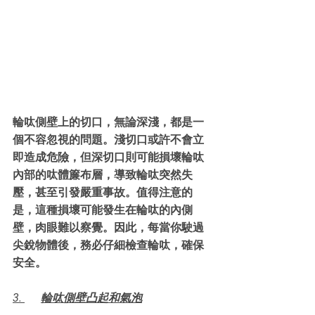
輪呔側壁上的切口，無論深淺，都是一
個不容忽視的問題。淺切口或許不會立
即造成危險，但深切口則可能損壞輪呔
內部的呔體簾布層，導致輪呔突然失
壓，甚至引發嚴重事故。值得注意的
是，這種損壞可能發生在輪呔的內側
壁，肉眼難以察覺。因此，每當你駛過
尖銳物體後，務必仔細檢查輪呔，確保
安全。
3. 	輪呔側壁凸起和氣泡