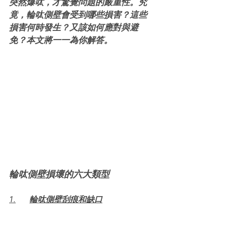
突然爆呔，才驚覺問題的嚴重性。究
竟，輪呔側壁會受到哪些損害？這些
損害何時發生？又該如何應對與避
免？本文將一一為你解答。
輪呔側壁損壞的六大類型
1.	輪呔側壁刮痕和缺口