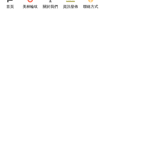
唯有如此，才能確保行車安全，避免不
首頁
美林輪呔
關於我們
資訊發佈
聯絡方式
必要的意外發生。
參考資料
https://www.michelin.com.hk/en/auto/
advice/change-tyres/tyre-sidewall-
damage
道路常識文化
輪呔
查看全部
最新文章