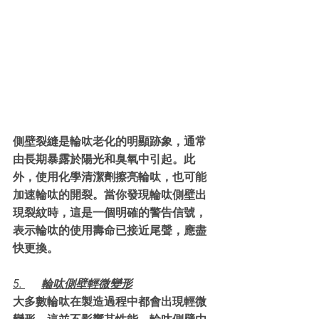
側壁裂縫是輪呔老化的明顯跡象，通常
由長期暴露於陽光和臭氧中引起。此
外，使用化學清潔劑擦亮輪呔，也可能
加速輪呔的開裂。當你發現輪呔側壁出
現裂紋時，這是一個明確的警告信號，
表示輪呔的使用壽命已接近尾聲，應盡
快更換。
5. 	輪呔側壁輕微變形
大多數輪呔在製造過程中都會出現輕微