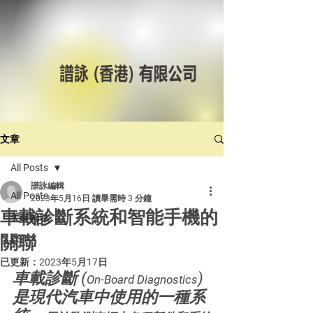
文章
All Posts
譜詠編輯
All Posts
2023年5月16日
讀畢需時 3 分鐘
車載診斷系統和智能手機的
美林輪呔
關聯
CST
已更新：
2023年5月17日
車載診斷 (
) 
On-Board Diagnostics
是現代汽車中使用的一種系