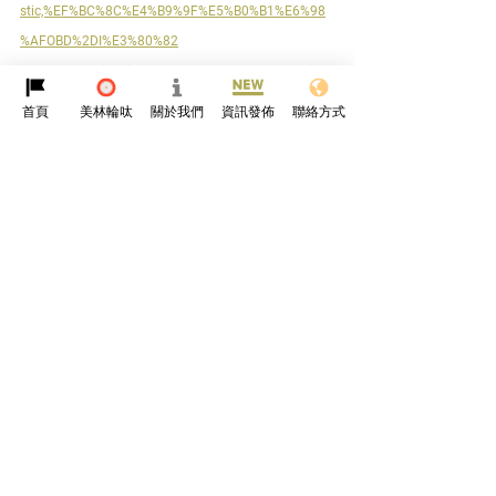
stic,%EF%BC%8C%E4%B9%9F%E5%B0%B1%E6%98
%AFOBD%2DI%E3%80%82
https://en.wikipedia.org/wiki/On-board_diagnostics
https://www.noregon.com/what-is-obd/
首頁
美林輪呔
關於我們
資訊發佈
聯絡方式
查看全部
最新文章