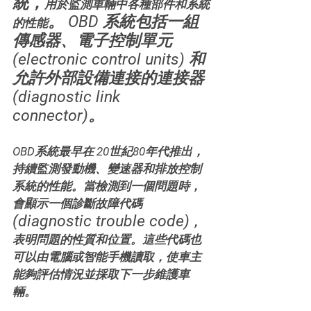
統，
用於監測車輛中各種部件和系統
。 OBD 系統包括一組
的性能
傳感器、電子控制單元 
(electronic control units) 和
允許外部設備連接的連接器 
(diagnostic link 
connector)。
OBD系統最早在 20世紀80年代推出，
持續監測發動機、變速器和排放控制
系統的性能。當檢測到一個問題時，
會顯示一個診斷故障代碼
(diagnostic trouble code)
，
表明問題的性質和位置。這些代碼也
可以由電腦或智能手機讀取，使車主
能夠評估情況並採取下一步維護車
輛。