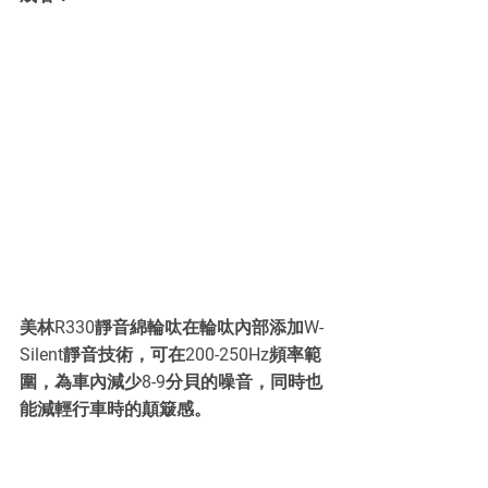
美林R330靜音綿輪呔在輪呔內部添加W-
Silent靜音技術，可在200-250Hz頻率範
圍，為車內減少8-9分貝的噪音，同時也
能減輕行車時的顛簸感。