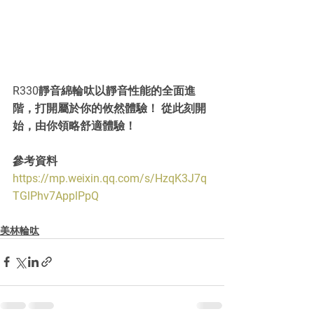
R330靜音綿輪呔以靜音性能的全面進
階，打開屬於你的攸然體驗！ 從此刻開
始，由你領略舒適體驗！
參考資料
https://mp.weixin.qq.com/s/HzqK3J7q
TGlPhv7ApplPpQ
美林輪呔