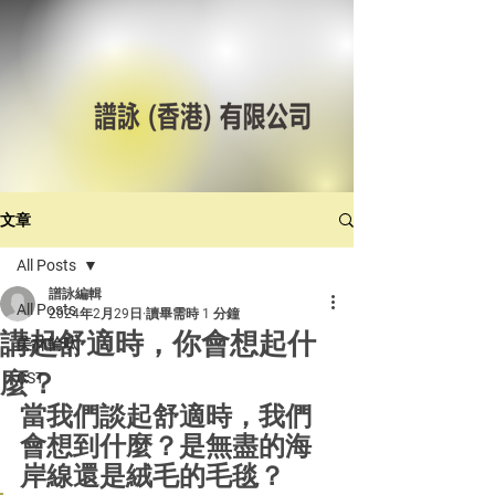
文章
All Posts
譜詠編輯
All Posts
2024年2月29日
讀畢需時 1 分鐘
講起舒適時，你會想起什
美林輪呔
麼？
CST
當我們談起舒適時，我們
會想到什麼？是無盡的海
岸線還是絨毛的毛毯？