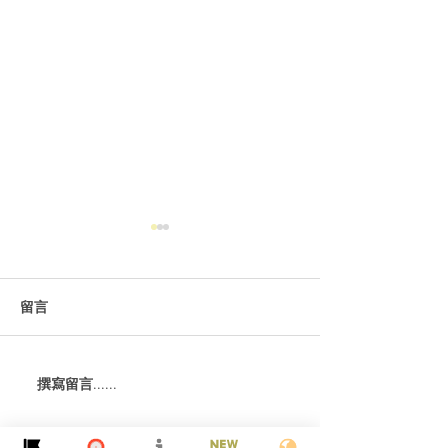
留言
撰寫留言......
【BMW 氫能新突破】iX5
自己條路自己揀， 
FCEV 同純電版可以同一條
幫你調出越野「
線生產！氫氣缸唔再阻地