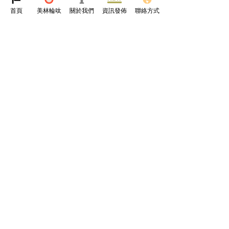
方 🔋💨
首頁
美林輪呔
關於我們
資訊發佈
聯絡方式
譜詠
香港
關於我們
線上群體
資訊發佈
​供應品牌
聯繫
我們