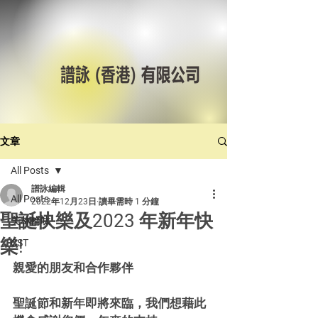
文章
All Posts
譜詠編輯
All Posts
2022年12月23日
讀畢需時 1 分鐘
聖誕快樂及2023 年新年快
美林輪呔
樂!
CST
親愛的朋友和合作夥伴
聖誕節和新年即將來臨，我們想藉此