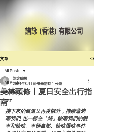
文章
All Posts
譜詠編輯
All Posts
2024年8月1日
讀畢需時 1 分鐘
美林頭條丨夏日安全出行指
美林輪呔
南
CST
接下來的氣溫又再度飆升，持續蒸烤
著我們, 也一樣在「烤」驗著我們的愛
車和輪呔。車輛自燃、輪呔爆呔事件