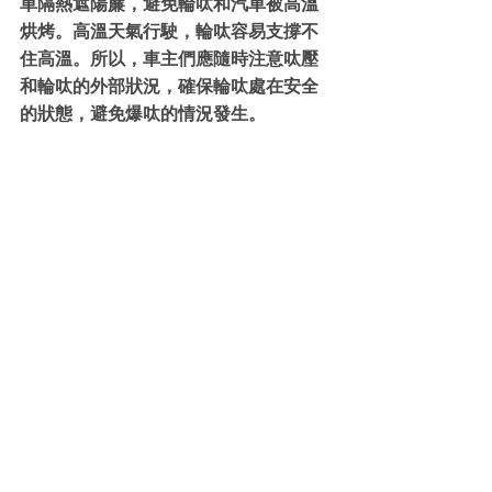
車隔熱遮陽簾，避免輪呔和汽車被高溫
烘烤。高溫天氣行駛，輪呔容易支撐不
住高溫。所以，車主們應隨時注意呔壓
和輪呔的外部狀況，確保輪呔處在安全
的狀態，避免爆呔的情況發生。