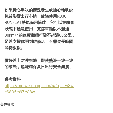
如果擔心爆呔的情況發生或擔心輪呔缺
氣後影響出行心情，建議使用R330 
RUNFLAT缺氣保用輪呔，它可以在缺氣
狀態下應急使用，支撐車輛以不超過
80km/h的速度繼續行駛不超過80公里，
足以支撐你開到維修店，不需要長時間
等待救援。
做好以上防護措施，即使熱浪一波一波
的來襲，也能確保夏日出行安全無虞。
參考資料
https://mp.weixin.qq.com/s/1qcnEr8wI
cS8O5m9ZrVl8w
美林輪呔