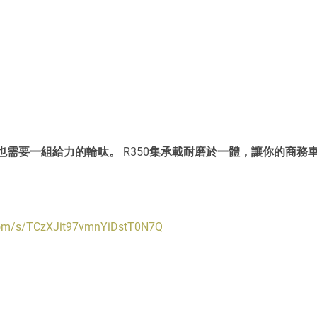
也需要一組給力的輪呔。 R350集承載耐磨於一體，讓你的商務
.com/s/TCzXJit97vmnYiDstT0N7Q