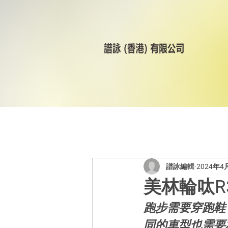
All Posts
美林輪呔
CST
譜詠編輯
2024年4
美林輪呔R
跑步需要穿跑鞋
同的車型也需要