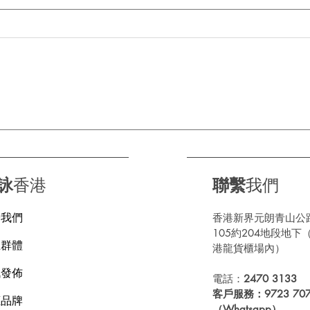
告別噪音親子遊｜黑金綿輪呔
德國
帶你重拾真正嘅家庭時光
登陸
👨‍👩‍👧‍👦🔇
詠
香港
聯繫
我們
於我們
香港新界元朗青山公
105約204地段地下
上群體
港龍貨櫃場內）
訊發佈
電話：
2470 3133
客戶服務：9723 707
應品牌
（Whatsapp）