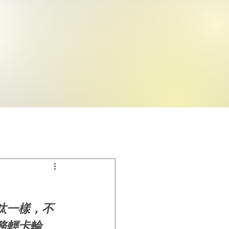
呔一樣，不
務輕卡輪