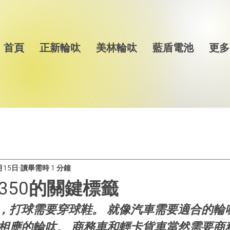
首頁
正新輪呔
美林輪呔
藍盾電池
更多
月15日
讀畢需時 1 分鐘
350的關鍵標籤
，打球需要穿球鞋。 就像汽車需要適合的輪
相應的輪呔。 商務車和輕卡貨車當然需要商