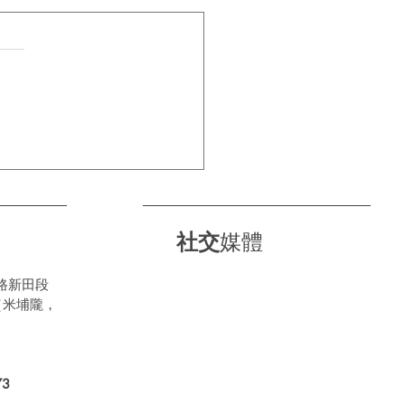
科隆直擊｜美林輪呔強勢
全球頂級舞台🇩🇪🚗
社交
媒體
路新田段
（米埔隴，
3