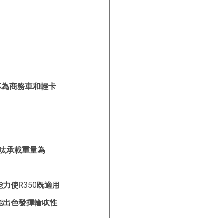
專為商務車和輕卡
，雙呔承載重量為
力使R350既適用
能出色發揮輪呔性