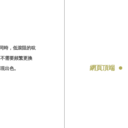
。同時，低滾阻的呔
 不需要頻繁更換
網頁頂端
表現出色。