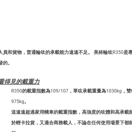
人員和貨物，普通輪呔的承載能力遠遠不足。 美林輪呔R350是
發的。
看得見的載重力
R350的載重指數為109/107，單呔承載重量為1030kg
975kg。
這遠遠超過家用轎車的載重指數，高強度的呔體和高承載能
於輕卡拉貨，又適合商務載人，不論在任何使用場景下都