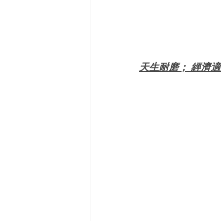
天生耐磨； 經濟