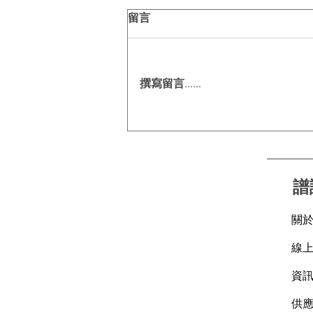
留言
撰寫留言......
今夏出行關鍵字｜零壓盾護航
每一程☀️🚗
譜
關
線
資
​供