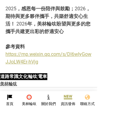
2025，感恩每一份陪伴與鼓勵；2026，
期待與更多夥伴攜手，共築舒適安心生
活！ 2026年，美林輪呔盼望與更多的您
攜手共建更出彩的舒適安心
參考資料
https://mp.weixin.qq.com/s/Dl6wIyGow
JJoLW4Er-hVjg
道路常識文化
輪呔
電車
美林輪呔
首頁
美林輪呔
關於我們
資訊發佈
聯絡方式
查看全部
最新文章