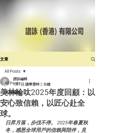
文章
All Posts
譜詠編輯
All Posts
1月1日
讀畢需時 2 分鐘
美林輪呔2025年度回顧：以
美林輪呔
安心致信賴，以匠心赴全
CST
球。
日昇月落，步伐不停。 2025年春夏秋
冬，感恩全球用戶的信賴與陪伴，見