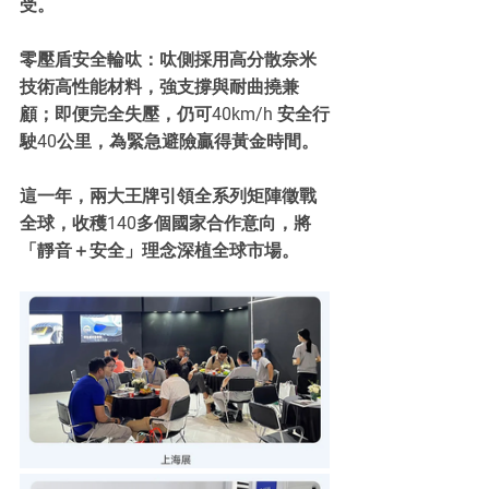
受。
零壓盾安全輪呔：呔側採用高分散奈米
技術高性能材料，強支撐與耐曲撓兼
顧；即便完全失壓，仍可40km/h 安全行
駛40公里，為緊急避險贏得黃金時間。
這一年，兩大王牌引領全系列矩陣徵戰
全球，收穫140多個國家合作意向，將
「靜音＋安全」理念深植全球市場。