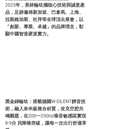
2025年，美林輪呔攜核心技術與誠意產
品，足跡遍佈新加坡、巴拿馬、上海、
拉斯維加斯、杜拜等全球頂尖展會，以
「創新、專業、卓越」的品牌理念，彰
顯中國智造硬派實力。
黑金綿輪呔：搭載德國W-SILENT靜音技
術，融入奈米級複合材質，攻克空腔共
鳴難題，在200一250Hz噪音敏感區實現
8-9分 貝降噪突破，讓每一次出行舒適享