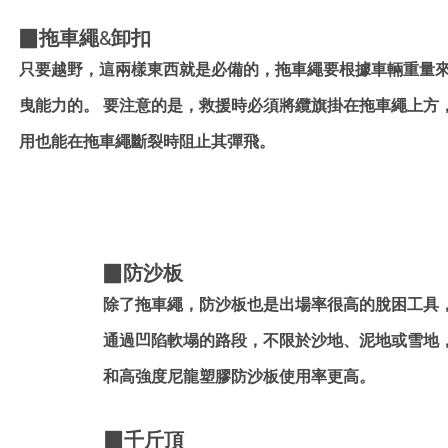
▉拖車繩&卸扣
只要越野，這兩樣東西就是必備的，拖車繩要根據車輛重量
曳能力的。 要注意的是，救援時必須將纜旗掛在拖車繩上方
用也能在拖車繩斷裂時阻止其彈飛。
▉防沙板
除了拖車繩，防沙板也是出場率很高的脫困工具
通過凹陷軟塌的路段，不限於沙地、泥地或雪地
和高強度尼龍塑膠防沙板使用率更高。
▉千斤頂