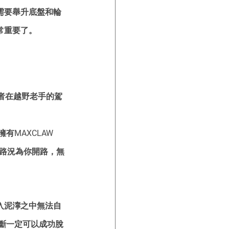
需要舉升底盤和輪
常重要了。
者在越野老手的駕
MAXCLAW 
野路況為你開路，無
入泥濘之中無法自
斷一定可以成功脫