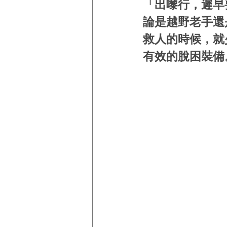
「出嚟行，遲早
論是越野老手還
救人的時候，就
有效的脫困裝備