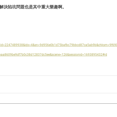
困解決陷坑問題也是其中重大樂趣啊。
id=2247489938&idx=4&sn=9d956e0b1d75bafbc79bbcd87ca5ab9b&chksm=9f69
aa8609be9df7b0c38d12837dc5ee&scene=126&sessionid=1693895432#rd