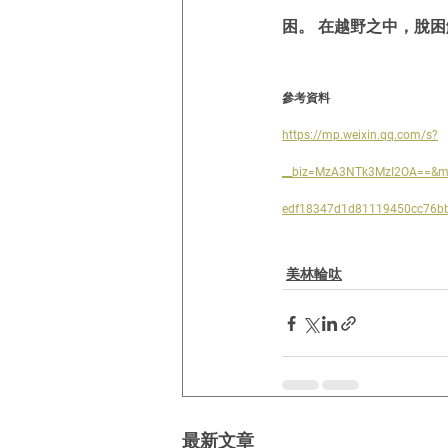
困。 在越野之中，脫
參考資料
https://mp.weixin.qq.com/s?
__biz=MzA3NTk3MzI2OA==&m
edf18347d1d81119450cc76bb
美林輪呔
最新文章