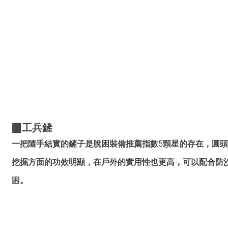
▉工兵鏟
一把隨手結實的鏟子是脫困裝備推薦指數5顆星的存在，圓
挖掘方面的功效明顯，在戶外的實用性也更高，可以配合防
困。