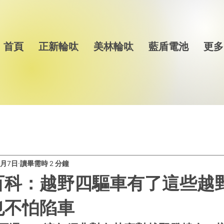
首頁
正新輪呔
美林輪呔
藍盾電池
更多
1月7日
讀畢需時 2 分鐘
百科：越野四驅車有了這些越
也不怕陷車