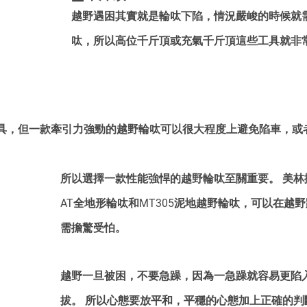
越野遇困其實就是輪呔下陷，情況嚴峻的時候就
呔，所以高位千斤頂或充氣千斤頂這些工具就非
具，但一款牽引力強勁的越野輪呔可以很大程度上避免陷車，或
。
所以選擇一款性能強悍的越野輪呔至關重要。 美林擁有
AT全地形輪呔和MT305泥地越野輪呔，可以在越
需擔驚受怕。
越野一旦被困，不要急躁，因為一急躁就容易更陷
拔。 所以心態要放平和，平穩的心態加上正確的判