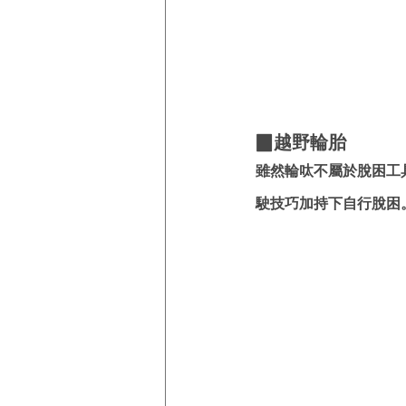
▉越野輪胎
雖然輪呔不屬於脫困工
駛技巧加持下自行脫困