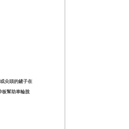
頭或尖頭的鏟子在
沙板幫助車輪脫