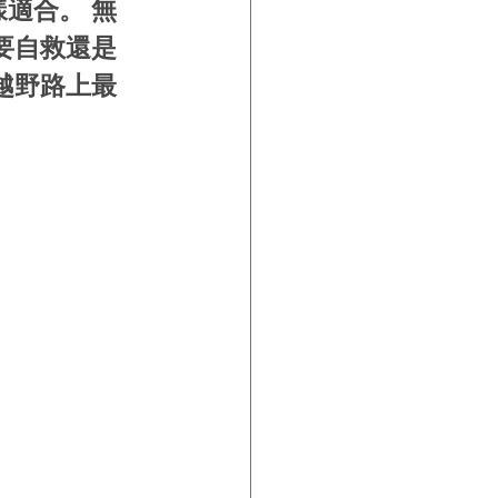
適合。 無
要自救還是
越野路上最