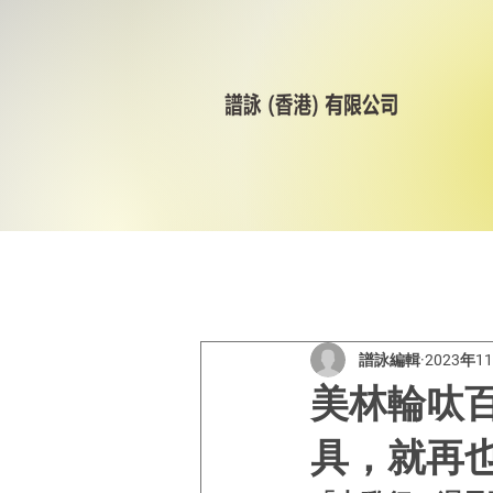
All Posts
美林輪呔
CST
譜詠編輯
2023年1
美林輪呔
具，就再