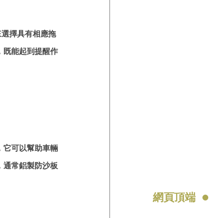
來選擇具有相應拖
，既能起到提醒作
，它可以幫助車輛
，通常鋁製防沙板
網頁頂端