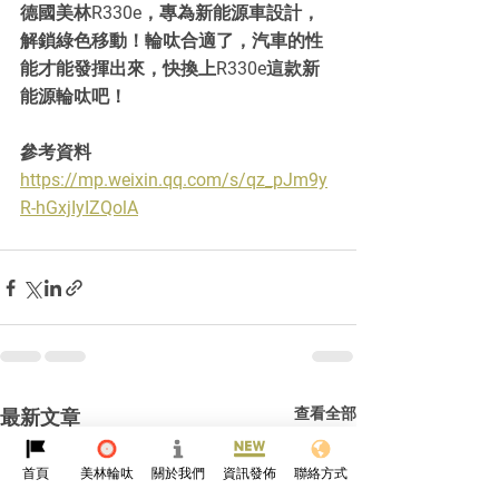
德國美林R330e，專為新能源車設計，
解鎖綠色移動！輪呔合適了，汽車的性
能才能發揮出來，快換上R330e這款新
能源輪呔吧！
參考資料
https://mp.weixin.qq.com/s/qz_pJm9y
R-hGxjIyIZQolA
查看全部
最新文章
首頁
美林輪呔
關於我們
資訊發佈
聯絡方式