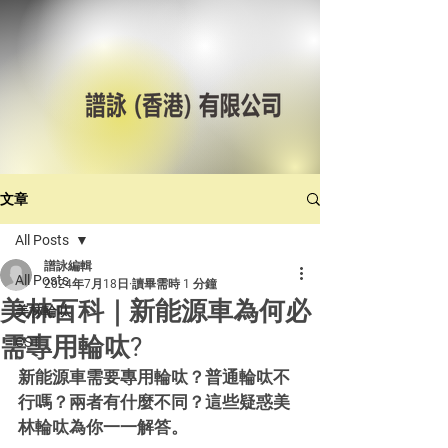
文章
All Posts
譜詠編輯
All Posts
2024年7月18日
讀畢需時 1 分鐘
美林百科｜新能源車為何必
美林輪呔
需專用輪呔?
CST
新能源車需要專用輪呔？普通輪呔不
行嗎？兩者有什麼不同？這些疑惑美
林輪呔為你一一解答。