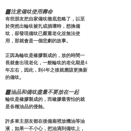
▉注意備呔使用壽命
有些朋友把自家備呔徹底忽略了，以至
於突然出輪呔被扎或損壞時，想換備
呔，卻發現備呔已嚴重老化並無法使
用，那就會是一個悲劇的故事。
正因為輪呔是橡膠製成的，放的時間一
長就會出現老化，一般輪呔的老化期是4
年左右，因此，到4年之後就應該更換新
的備呔。
▉油品和備呔盡量不要放在一起
輪呔是橡膠製成的，而橡膠最害怕的就
是各種油品的侵蝕。
許多車主朋友都在後備廂裡放機油等油
液，如果一不小心，把油滴到備呔上，