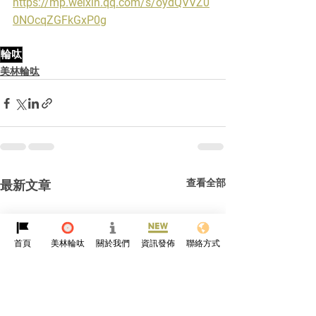
https://mp.weixin.qq.com/s/oydQVVZ0
0NOcqZGFkGxP0g
輪呔
美林輪呔
查看全部
最新文章
首頁
美林輪呔
關於我們
資訊發佈
聯絡方式