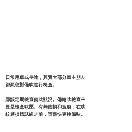
日常用車或長途，其實大部分車主朋友
都疏忽對備呔進行檢查。
應該定期檢查備呔狀況。備輪呔檢查主
要是檢查呔壓、有無磨損和裂痕，在呔
紋磨損標誌線之前，請盡快更換備呔。