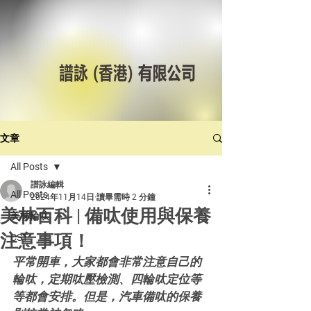
文章
All Posts
譜詠編輯
All Posts
2024年11月14日
讀畢需時 2 分鐘
美林百科 | 備呔使用與保養
美林輪呔
注意事項！
CST
平常開車，大家都會非常注意自己的
輪呔，定期呔壓檢測、四輪呔定位等
等都會安排。但是，汽車備呔的保養