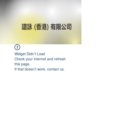
Widget Didn’t Load
Check your internet and refresh
this page.
If that doesn’t work, contact us.